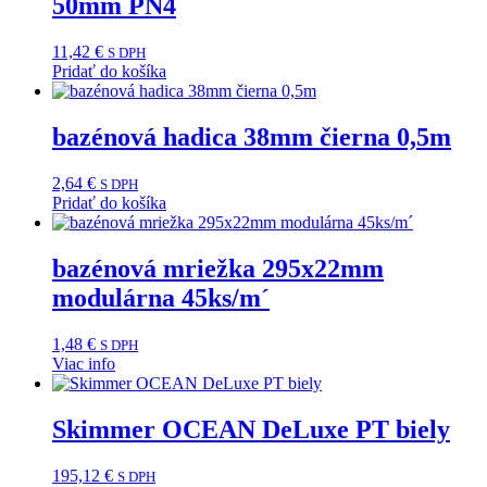
50mm PN4
11,42
€
S DPH
Pridať do košíka
bazénová hadica 38mm čierna 0,5m
2,64
€
S DPH
Pridať do košíka
bazénová mriežka 295x22mm
modulárna 45ks/m´
1,48
€
S DPH
Viac info
Skimmer OCEAN DeLuxe PT biely
195,12
€
S DPH