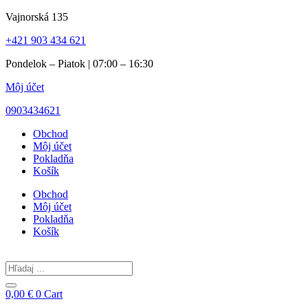
Preskočiť
Vajnorská 135
na
+421 903 434 621
obsah
Pondelok – Piatok | 07:00 – 16:30
Môj účet
0903434621
Obchod
Môj účet
Pokladňa
Košík
Obchod
Môj účet
Pokladňa
Košík
Search
...
0,00
€
0
Cart