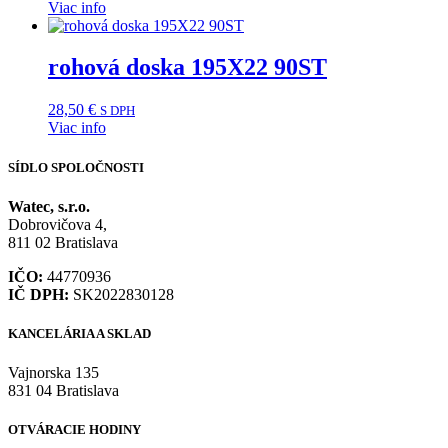
Viac info
rohová doska 195X22 90ST
28,50
€
S DPH
Viac info
SÍDLO SPOLOČNOSTI
Watec, s.r.o.
Dobrovičova 4,
811 02 Bratislava
IČO:
44770936
IČ DPH:
SK2022830128
KANCELÁRIA A SKLAD
Vajnorska 135
831 04 Bratislava
OTVÁRACIE HODINY