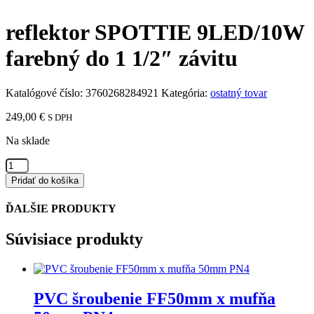
reflektor SPOTTIE 9LED/10W
farebný do 1 1/2″ závitu
Katalógové číslo:
3760268284921
Kategória:
ostatný tovar
249,00
€
S DPH
Na sklade
množstvo
reflektor
Pridať do košíka
SPOTTIE
9LED/10W
ĎALŠIE PRODUKTY
farebný
do
Súvisiace produkty
1
1/2"
závitu
PVC šroubenie FF50mm x mufňa