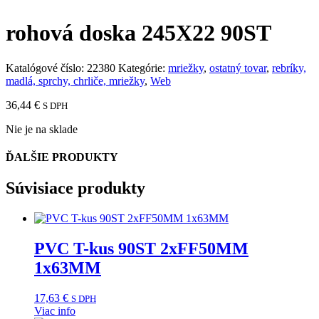
rohová doska 245X22 90ST
Katalógové číslo:
22380
Kategórie:
mriežky
,
ostatný tovar
,
rebríky,
madlá, sprchy, chrliče, mriežky
,
Web
36,44
€
S DPH
Nie je na sklade
ĎALŠIE PRODUKTY
Súvisiace produkty
PVC T-kus 90ST 2xFF50MM
1x63MM
17,63
€
S DPH
Viac info