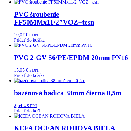
PVC šroubenie
FF50MMx11/2″VOZ+tesn
10,07
€
S DPH
Pridať do košíka
PVC 2-GV S6/PE/EPDM 20mm PN16
15,05
€
S DPH
Pridať do košíka
bazénová hadica 38mm čierna 0,5m
2,64
€
S DPH
Pridať do košíka
KEFA OCEAN ROHOVA BIELA