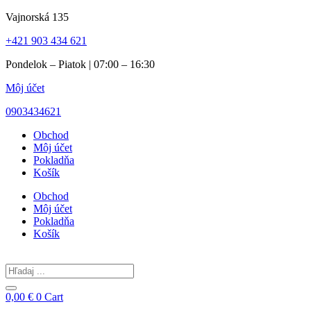
Preskočiť
Vajnorská 135
na
+421 903 434 621
obsah
Pondelok – Piatok | 07:00 – 16:30
Môj účet
0903434621
Obchod
Môj účet
Pokladňa
Košík
Obchod
Môj účet
Pokladňa
Košík
Search
...
0,00
€
0
Cart