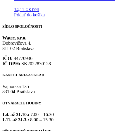
14,11
€
S DPH
Pridať do košíka
SÍDLO SPOLOČNOSTI
Watec, s.r.o.
Dobrovičova 4,
811 02 Bratislava
IČO:
44770936
IČ DPH:
SK2022830128
KANCELÁRIA A SKLAD
Vajnorska 135
831 04 Bratislava
OTVÁRACIE HODINY
1.4. až 31.10.:
7.00 – 16.30
1.11. až 31.3.:
8.00 – 15.30