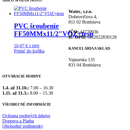
SÍDLO SPOLOČNOSTI
Watec, s.r.o.
Dobrovičova 4,
811 02 Bratislava
PVC šroubenie
IČO:
44770936
FF50MMx11/2″VOZ+tesn
IČ DPH:
SK2022830128
10,07
€
S DPH
KANCELÁRIA A SKLAD
Pridať do košíka
Vajnorska 135
831 04 Bratislava
OTVÁRACIE HODINY
1.4. až 31.10.:
7.00 – 16.30
1.11. až 31.3.:
8.00 – 15.30
VŠEOBECNÉ INFORMÁCIE
Ochrana osobných údajov
Doprava a Platba
Obchodné podmienky