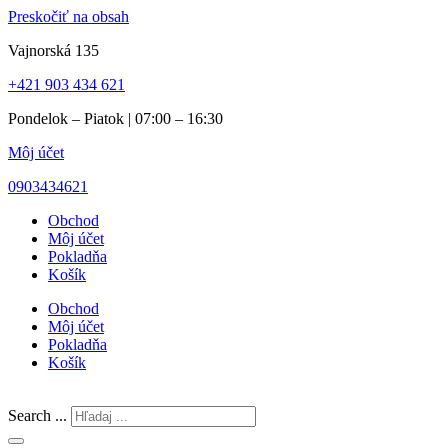
Preskočiť na obsah
Vajnorská 135
+421 903 434 621
Pondelok – Piatok | 07:00 – 16:30
Môj účet
0903434621
Obchod
Môj účet
Pokladňa
Košík
Obchod
Môj účet
Pokladňa
Košík
Search ...