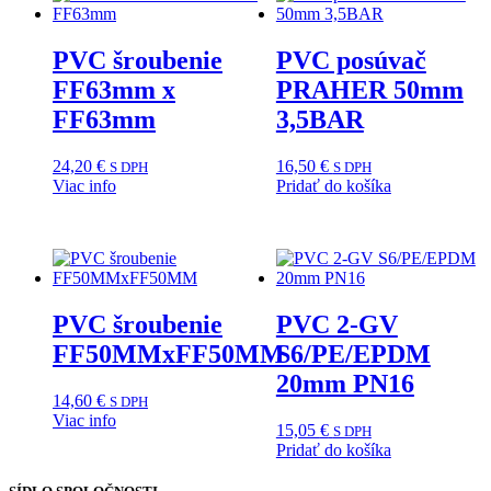
PVC šroubenie
PVC posúvač
FF63mm x
PRAHER 50mm
FF63mm
3,5BAR
24,20
€
16,50
€
S DPH
S DPH
Viac info
Pridať do košíka
PVC šroubenie
PVC 2-GV
FF50MMxFF50MM
S6/PE/EPDM
20mm PN16
14,60
€
S DPH
Viac info
15,05
€
S DPH
Pridať do košíka