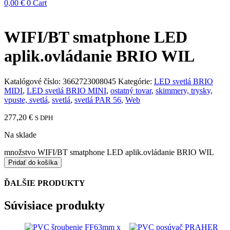
0,00
€
0
Cart
WIFI/BT smatphone LED
aplik.ovládanie BRIO WIL
Katalógové číslo:
3662723008045
Kategórie:
LED svetlá BRIO
MIDI
,
LED svetlá BRIO MINI
,
ostatný tovar
,
skimmery, trysky,
vpuste, svetlá
,
svetlá
,
svetlá PAR 56
,
Web
277,20
€
S DPH
Na sklade
množstvo WIFI/BT smatphone LED aplik.ovládanie BRIO WIL
Pridať do košíka
ĎALŠIE PRODUKTY
Súvisiace produkty