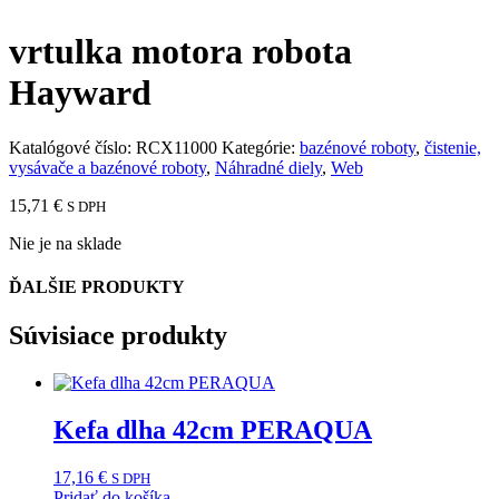
vrtulka motora robota
Hayward
Katalógové číslo:
RCX11000
Kategórie:
bazénové roboty
,
čistenie,
vysávače a bazénové roboty
,
Náhradné diely
,
Web
15,71
€
S DPH
Nie je na sklade
ĎALŠIE PRODUKTY
Súvisiace produkty
Kefa dlha 42cm PERAQUA
17,16
€
S DPH
Pridať do košíka