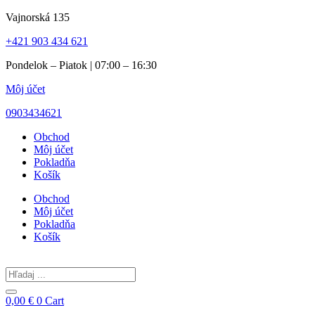
Preskočiť
Vajnorská 135
na
+421 903 434 621
obsah
Pondelok – Piatok | 07:00 – 16:30
Môj účet
0903434621
Obchod
Môj účet
Pokladňa
Košík
Obchod
Môj účet
Pokladňa
Košík
Search
...
0,00
€
0
Cart