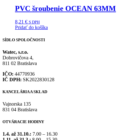
PVC šroubenie OCEAN 63MM
8,21
€
S DPH
Pridať do košíka
SÍDLO SPOLOČNOSTI
Watec, s.r.o.
Dobrovičova 4,
811 02 Bratislava
IČO:
44770936
IČ DPH:
SK2022830128
KANCELÁRIA A SKLAD
Vajnorska 135
831 04 Bratislava
OTVÁRACIE HODINY
1.4. až 31.10.:
7.00 – 16.30
1.11. až 31.3.:
8.00 – 15.30