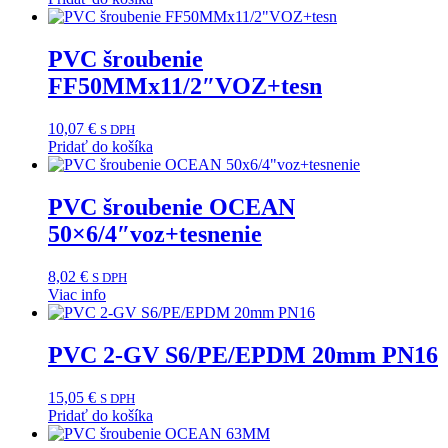
PVC šroubenie
FF50MMx11/2″VOZ+tesn
10,07
€
S DPH
Pridať do košíka
PVC šroubenie OCEAN
50×6/4″voz+tesnenie
8,02
€
S DPH
Viac info
PVC 2-GV S6/PE/EPDM 20mm PN16
15,05
€
S DPH
Pridať do košíka