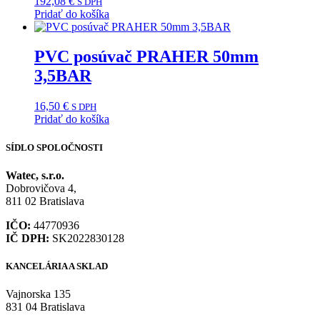
192,08
€
S DPH
Pridať do košíka
PVC posúvač PRAHER 50mm
3,5BAR
16,50
€
S DPH
Pridať do košíka
SÍDLO SPOLOČNOSTI
Watec, s.r.o.
Dobrovičova 4,
811 02 Bratislava
IČO:
44770936
IČ DPH:
SK2022830128
KANCELÁRIA A SKLAD
Vajnorska 135
831 04 Bratislava