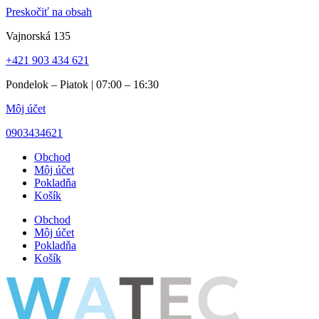
Preskočiť na obsah
Vajnorská 135
+421 903 434 621
Pondelok – Piatok | 07:00 – 16:30
Môj účet
0903434621
Obchod
Môj účet
Pokladňa
Košík
Obchod
Môj účet
Pokladňa
Košík