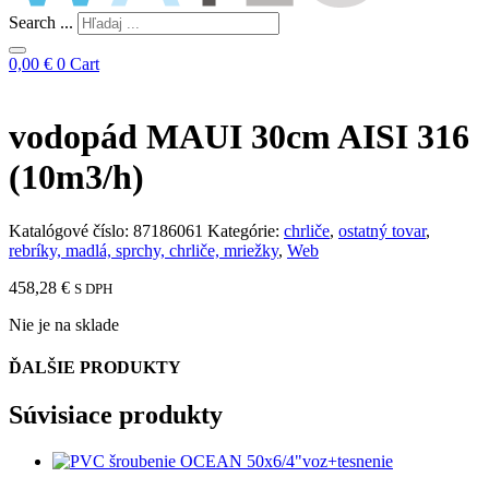
Search ...
0,00
€
0
Cart
vodopád MAUI 30cm AISI 316
(10m3/h)
Katalógové číslo:
87186061
Kategórie:
chrliče
,
ostatný tovar
,
rebríky, madlá, sprchy, chrliče, mriežky
,
Web
458,28
€
S DPH
Nie je na sklade
ĎALŠIE PRODUKTY
Súvisiace produkty