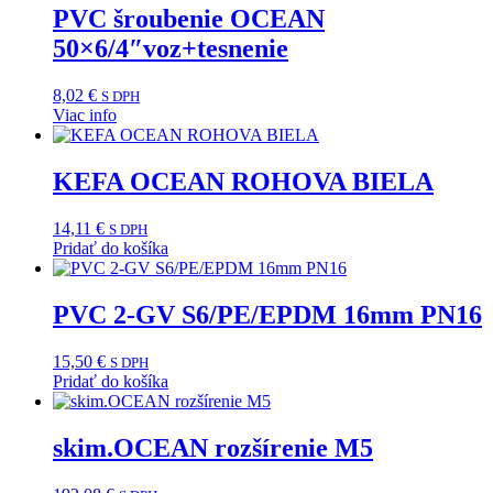
PVC šroubenie OCEAN
50×6/4″voz+tesnenie
8,02
€
S DPH
Viac info
KEFA OCEAN ROHOVA BIELA
14,11
€
S DPH
Pridať do košíka
PVC 2-GV S6/PE/EPDM 16mm PN16
15,50
€
S DPH
Pridať do košíka
skim.OCEAN rozšírenie M5