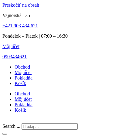
Preskočiť na obsah
Vajnorská 135
+421 903 434 621
Pondelok – Piatok | 07:00 – 16:30
Môj účet
0903434621
Obchod
Môj účet
Pokladňa
Košík
Obchod
Môj účet
Pokladňa
Košík
Search ...