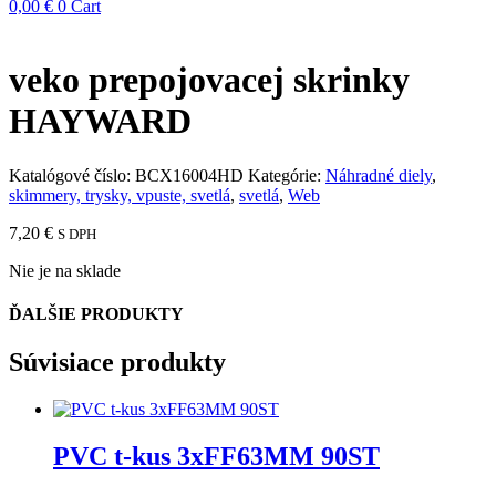
0,00
€
0
Cart
veko prepojovacej skrinky
HAYWARD
Katalógové číslo:
BCX16004HD
Kategórie:
Náhradné diely
,
skimmery, trysky, vpuste, svetlá
,
svetlá
,
Web
7,20
€
S DPH
Nie je na sklade
ĎALŠIE PRODUKTY
Súvisiace produkty
PVC t-kus 3xFF63MM 90ST