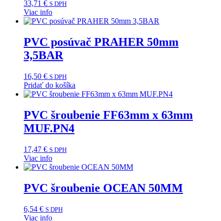
33,71
€
S DPH
Viac info
PVC posúvač PRAHER 50mm
3,5BAR
16,50
€
S DPH
Pridať do košíka
PVC šroubenie FF63mm x 63mm
MUF.PN4
17,47
€
S DPH
Viac info
PVC šroubenie OCEAN 50MM
6,54
€
S DPH
Viac info