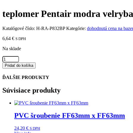
teplomer Pentair modra velryb
Katalógové číslo:
H-RA-P832BP
Kategórie:
dohodnutá cena na baze
6,64
€
S DPH
Na sklade
množstvo
teplomer
Pridať do košíka
Pentair
modra
ĎALŠIE PRODUKTY
velryba
Súvisiace produkty
PVC šroubenie FF63mm x FF63mm
24,20
€
S DPH