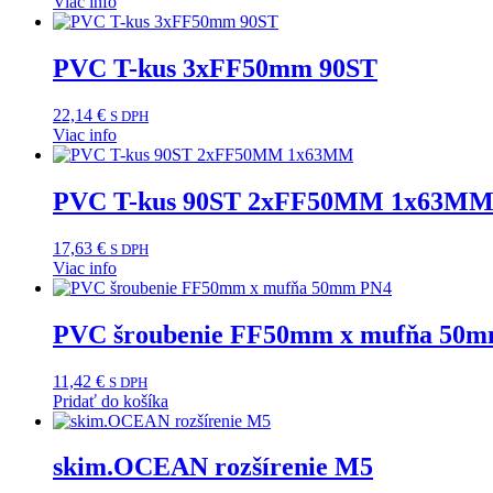
Viac info
PVC T-kus 3xFF50mm 90ST
22,14
€
S DPH
Viac info
PVC T-kus 90ST 2xFF50MM 1x63M
17,63
€
S DPH
Viac info
PVC šroubenie FF50mm x mufňa 50
11,42
€
S DPH
Pridať do košíka
skim.OCEAN rozšírenie M5