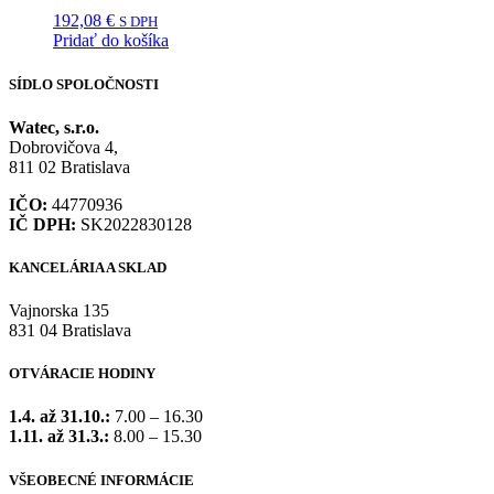
192,08
€
S DPH
Pridať do košíka
SÍDLO SPOLOČNOSTI
Watec, s.r.o.
Dobrovičova 4,
811 02 Bratislava
IČO:
44770936
IČ DPH:
SK2022830128
KANCELÁRIA A SKLAD
Vajnorska 135
831 04 Bratislava
OTVÁRACIE HODINY
1.4. až 31.10.:
7.00 – 16.30
1.11. až 31.3.:
8.00 – 15.30
VŠEOBECNÉ INFORMÁCIE