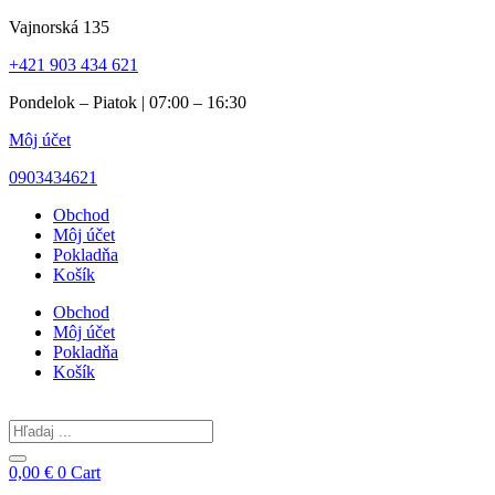
Preskočiť
Vajnorská 135
na
+421 903 434 621
obsah
Pondelok – Piatok | 07:00 – 16:30
Môj účet
0903434621
Obchod
Môj účet
Pokladňa
Košík
Obchod
Môj účet
Pokladňa
Košík
Search
...
0,00
€
0
Cart