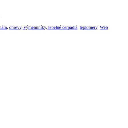
a
nára
,
ohrevy, výmennníky, tepelné čerpadlá
,
teplomery
,
Web