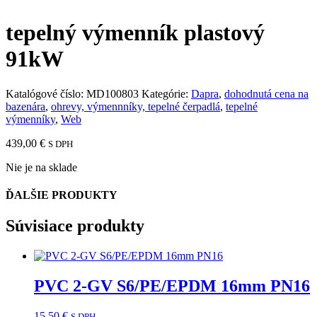
tepelný výmenník plastový
91kW
Katalógové číslo:
MD100803
Kategórie:
Dapra
,
dohodnutá cena na
bazenára
,
ohrevy, výmennníky, tepelné čerpadlá
,
tepelné
výmenníky
,
Web
439,00
€
S DPH
Nie je na sklade
ĎALŠIE PRODUKTY
Súvisiace produkty
PVC 2-GV S6/PE/EPDM 16mm PN16
15,50
€
S DPH