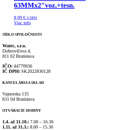
63MMx2″voz.+tesn.
8,99
€
S DPH
Viac info
SÍDLO SPOLOČNOSTI
Watec, s.r.o.
Dobrovičova 4,
811 02 Bratislava
IČO:
44770936
IČ DPH:
SK2022830128
KANCELÁRIA A SKLAD
Vajnorska 135
831 04 Bratislava
OTVÁRACIE HODINY
1.4. až 31.10.:
7.00 – 16.30
1.11. až 31.3.:
8.00 – 15.30