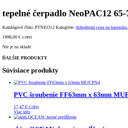
tepelné čerpadlo NeoPAC12 65
Katalógové číslo:
PTNEO12
Kategórie:
dohodnutá cena na bazenára
1998,00
€
S DPH
Nie je na sklade
ĎALŠIE PRODUKTY
Súvisiace produkty
PVC šroubenie FF63mm x 63mm MU
17,47
€
S DPH
Viac info