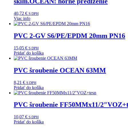
skim.OCEAN: horné predĺženie
40,72
€
S DPH
Viac info
PVC 2-GV S6/PE/EPDM 20mm PN16
15,05
€
S DPH
Pridať do košíka
PVC šroubenie OCEAN 63MM
8,21
€
S DPH
Pridať do košíka
PVC šroubenie FF50MMx11/2″VOZ+t
10,07
€
S DPH
Pridať do košíka