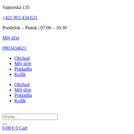
Preskočiť
Vajnorská 135
na
+421 903 434 621
obsah
Pondelok – Piatok | 07:00 – 16:30
Môj účet
0903434621
Obchod
Môj účet
Pokladňa
Košík
Obchod
Môj účet
Pokladňa
Košík
Search
...
0,00
€
0
Cart