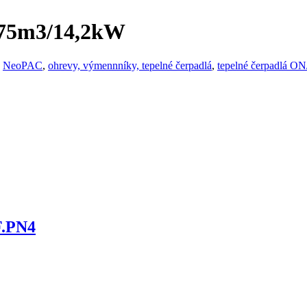
-75m3/14,2kW
,
NeoPAC
,
ohrevy, výmennníky, tepelné čerpadlá
,
tepelné čerpadlá O
F.PN4