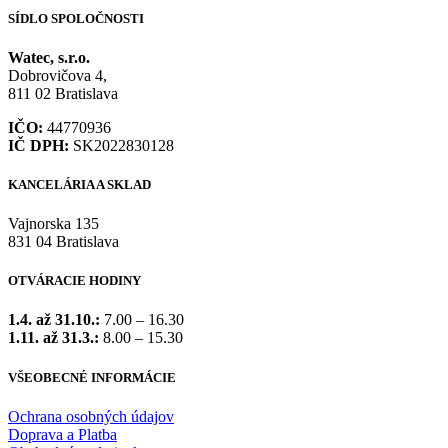
SÍDLO SPOLOČNOSTI
Watec, s.r.o.
Dobrovičova 4,
811 02 Bratislava
IČO:
44770936
IČ DPH:
SK2022830128
KANCELÁRIA A SKLAD
Vajnorska 135
831 04 Bratislava
OTVÁRACIE HODINY
1.4. až 31.10.:
7.00 – 16.30
1.11. až 31.3.:
8.00 – 15.30
VŠEOBECNÉ INFORMÁCIE
Ochrana osobných údajov
Doprava a Platba