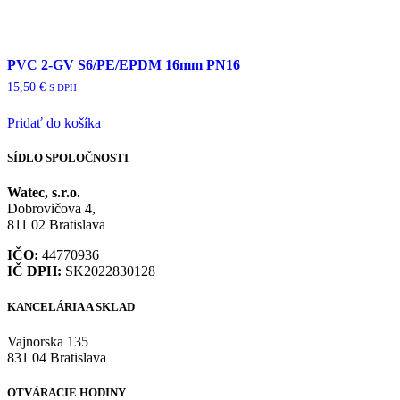
PVC 2-GV S6/PE/EPDM 16mm PN16
15,50
€
S DPH
Pridať do košíka
SÍDLO SPOLOČNOSTI
Watec, s.r.o.
Dobrovičova 4,
811 02 Bratislava
IČO:
44770936
IČ DPH:
SK2022830128
KANCELÁRIA A SKLAD
Vajnorska 135
831 04 Bratislava
OTVÁRACIE HODINY