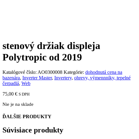
stenový držiak displeja
Polytropic od 2019
Katalógové číslo:
AO0300008
Kategórie:
dohodnutá cena na
bazenára
,
Inverter Master
,
Invertery
,
ohrevy, výmennníky, tepelné
čerpadlá
,
Web
75,00
€
S DPH
Nie je na sklade
ĎALŠIE PRODUKTY
Súvisiace produkty