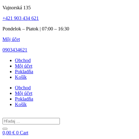
Preskočiť
Vajnorská 135
na
+421 903 434 621
obsah
Pondelok – Piatok | 07:00 – 16:30
Môj účet
0903434621
Obchod
Môj účet
Pokladňa
Košík
Obchod
Môj účet
Pokladňa
Košík
Search
...
0,00
€
0
Cart