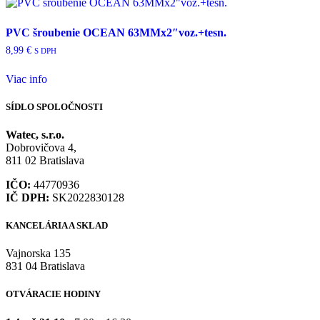
PVC šroubenie OCEAN 63MMx2″voz.+tesn.
8,99
€
S DPH
Viac info
SÍDLO SPOLOČNOSTI
Watec, s.r.o.
Dobrovičova 4,
811 02 Bratislava
IČO:
44770936
IČ DPH:
SK2022830128
KANCELÁRIA A SKLAD
Vajnorska 135
831 04 Bratislava
OTVÁRACIE HODINY