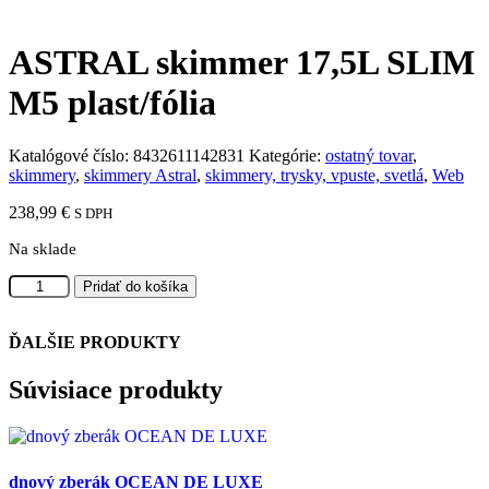
ASTRAL skimmer 17,5L SLIM
M5 plast/fólia
Katalógové číslo:
8432611142831
Kategórie:
ostatný tovar
,
skimmery
,
skimmery Astral
,
skimmery, trysky, vpuste, svetlá
,
Web
238,99
€
S DPH
Na sklade
množstvo
Pridať do košíka
ASTRAL
skimmer
ĎALŠIE PRODUKTY
17,5L
SLIM
M5
Súvisiace produkty
plast/fólia
dnový zberák OCEAN DE LUXE