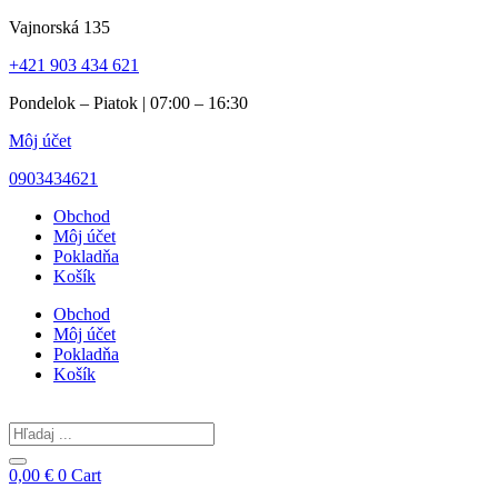
Preskočiť
Vajnorská 135
na
+421 903 434 621
obsah
Pondelok – Piatok | 07:00 – 16:30
Môj účet
0903434621
Obchod
Môj účet
Pokladňa
Košík
Obchod
Môj účet
Pokladňa
Košík
Search
...
0,00
€
0
Cart