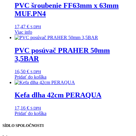
PVC šroubenie FF63mm x 63mm
MUF.PN4
17,47
€
S DPH
Viac info
PVC posúvač PRAHER 50mm
3,5BAR
16,50
€
S DPH
Pridať do košíka
Kefa dlha 42cm PERAQUA
17,16
€
S DPH
Pridať do košíka
SÍDLO SPOLOČNOSTI