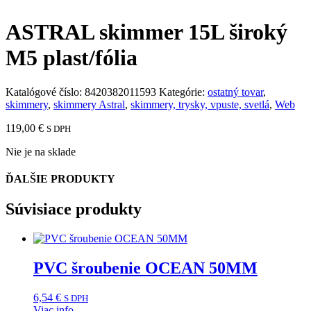
ASTRAL skimmer 15L široký
M5 plast/fólia
Katalógové číslo:
8420382011593
Kategórie:
ostatný tovar
,
skimmery
,
skimmery Astral
,
skimmery, trysky, vpuste, svetlá
,
Web
119,00
€
S DPH
Nie je na sklade
ĎALŠIE PRODUKTY
Súvisiace produkty
PVC šroubenie OCEAN 50MM
6,54
€
S DPH
Viac info