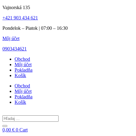
Preskočiť
Vajnorská 135
na
+421 903 434 621
obsah
Pondelok – Piatok | 07:00 – 16:30
Môj účet
0903434621
Obchod
Môj účet
Pokladňa
Košík
Obchod
Môj účet
Pokladňa
Košík
Search
...
0,00
€
0
Cart