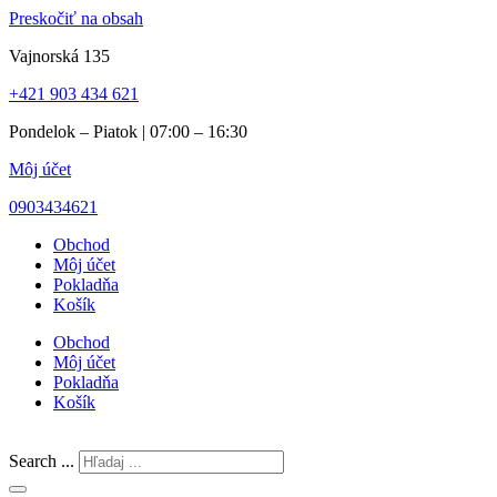
Preskočiť na obsah
Vajnorská 135
+421 903 434 621
Pondelok – Piatok | 07:00 – 16:30
Môj účet
0903434621
Obchod
Môj účet
Pokladňa
Košík
Obchod
Môj účet
Pokladňa
Košík
Search ...