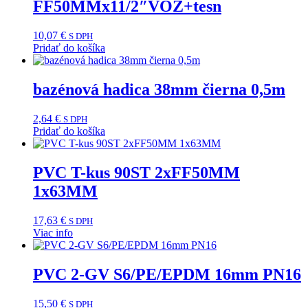
FF50MMx11/2″VOZ+tesn
10,07
€
S DPH
Pridať do košíka
bazénová hadica 38mm čierna 0,5m
2,64
€
S DPH
Pridať do košíka
PVC T-kus 90ST 2xFF50MM
1x63MM
17,63
€
S DPH
Viac info
PVC 2-GV S6/PE/EPDM 16mm PN16
15,50
€
S DPH