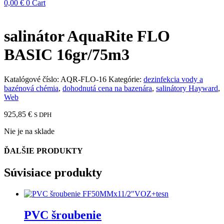
0,00
€
0
Cart
salinátor AquaRite FLO
BASIC 16gr/75m3
Katalógové číslo:
AQR-FLO-16
Kategórie:
dezinfekcia vody a
bazénová chémia
,
dohodnutá cena na bazenára
,
salinátory Hayward
,
Web
925,85
€
S DPH
Nie je na sklade
ĎALŠIE PRODUKTY
Súvisiace produkty
PVC šroubenie