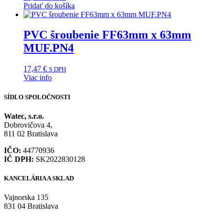
Pridať do košíka
PVC šroubenie FF63mm x 63mm
MUF.PN4
17,47
€
S DPH
Viac info
SÍDLO SPOLOČNOSTI
Watec, s.r.o.
Dobrovičova 4,
811 02 Bratislava
IČO:
44770936
IČ DPH:
SK2022830128
KANCELÁRIA A SKLAD
Vajnorska 135
831 04 Bratislava