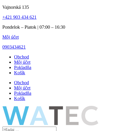
Preskočiť
Vajnorská 135
na
+421 903 434 621
obsah
Pondelok – Piatok | 07:00 – 16:30
Môj účet
0903434621
Obchod
Môj účet
Pokladňa
Košík
Obchod
Môj účet
Pokladňa
Košík
Search