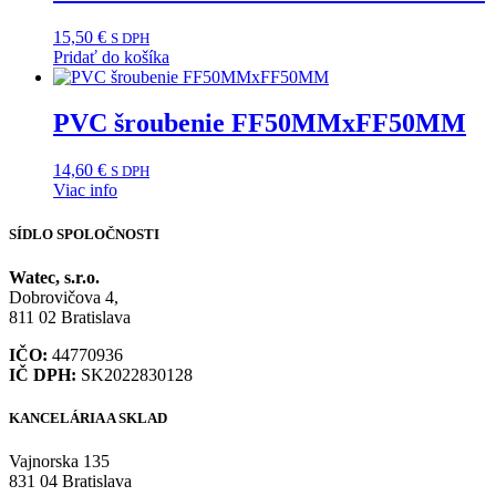
15,50
€
S DPH
Pridať do košíka
PVC šroubenie FF50MMxFF50MM
14,60
€
S DPH
Viac info
SÍDLO SPOLOČNOSTI
Watec, s.r.o.
Dobrovičova 4,
811 02 Bratislava
IČO:
44770936
IČ DPH:
SK2022830128
KANCELÁRIA A SKLAD
Vajnorska 135
831 04 Bratislava