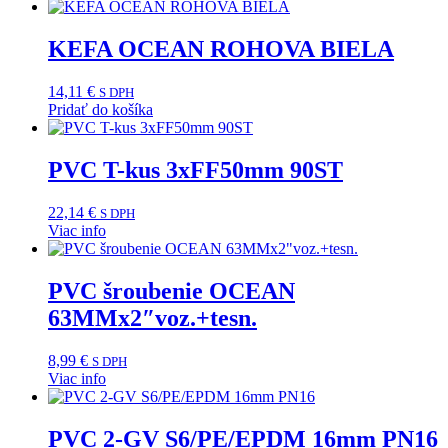
KEFA OCEAN ROHOVA BIELA
14,11
€
S DPH
Pridať do košíka
PVC T-kus 3xFF50mm 90ST
22,14
€
S DPH
Viac info
PVC šroubenie OCEAN
63MMx2″voz.+tesn.
8,99
€
S DPH
Viac info
PVC 2-GV S6/PE/EPDM 16mm PN16