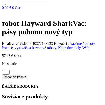
...
0,00
€
0
Cart
robot Hayward SharkVac:
pásy pohonu nový typ
Katalógové číslo:
0610377198233
Kategórie:
bazénové roboty
,
čistenie, vysávače a bazénové roboty
,
Náhradné diely
,
Web
57,46
€
S DPH
Na sklade
množstvo
robot
Pridať do košíka
Hayward
SharkVac:
ĎALŠIE PRODUKTY
pásy
pohonu
Súvisiace produkty
nový
typ