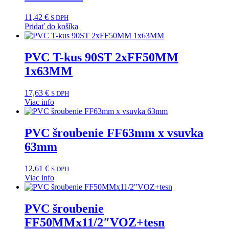
11,42
€
S DPH
Pridať do košíka
PVC T-kus 90ST 2xFF50MM
1x63MM
17,63
€
S DPH
Viac info
PVC šroubenie FF63mm x vsuvka
63mm
12,61
€
S DPH
Viac info
PVC šroubenie
FF50MMx11/2″VOZ+tesn