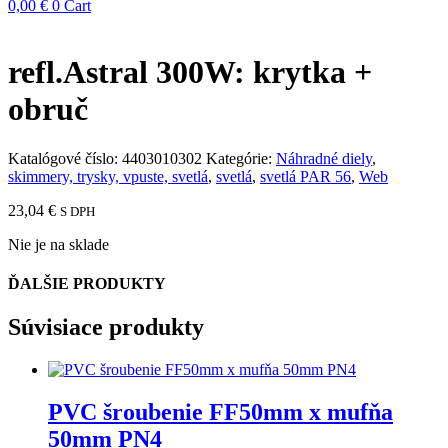
0,00
€
0
Cart
refl.Astral 300W: krytka +
obruč
Katalógové číslo:
4403010302
Kategórie:
Náhradné diely
,
skimmery, trysky, vpuste, svetlá
,
svetlá
,
svetlá PAR 56
,
Web
23,04
€
S DPH
Nie je na sklade
ĎALŠIE PRODUKTY
Súvisiace produkty
PVC šroubenie FF50mm x mufňa
50mm PN4