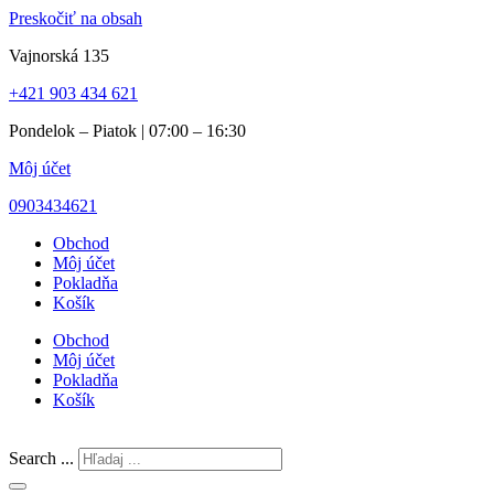
Preskočiť na obsah
Vajnorská 135
+421 903 434 621
Pondelok – Piatok | 07:00 – 16:30
Môj účet
0903434621
Obchod
Môj účet
Pokladňa
Košík
Obchod
Môj účet
Pokladňa
Košík
Search ...