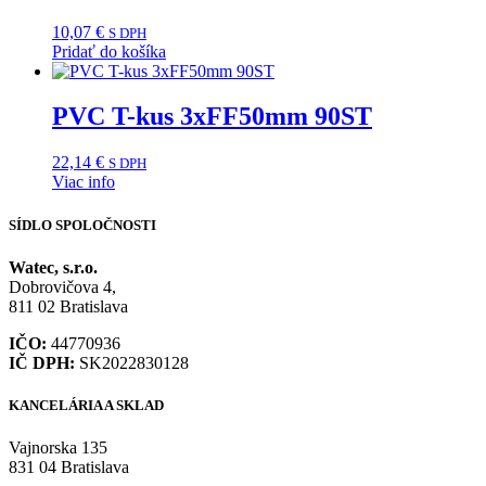
10,07
€
S DPH
Pridať do košíka
PVC T-kus 3xFF50mm 90ST
22,14
€
S DPH
Viac info
SÍDLO SPOLOČNOSTI
Watec, s.r.o.
Dobrovičova 4,
811 02 Bratislava
IČO:
44770936
IČ DPH:
SK2022830128
KANCELÁRIA A SKLAD
Vajnorska 135
831 04 Bratislava