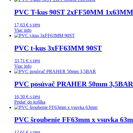
PVC T-kus 90ST 2xFF50MM 1x63M
17,63
€
S DPH
Viac info
PVC t-kus 3xFF63MM 90ST
33,71
€
S DPH
Viac info
PVC posúvač PRAHER 50mm 3,5BAR
16,50
€
S DPH
Pridať do košíka
PVC šroubenie FF63mm x vsuvka 63
12,61
€
S DPH