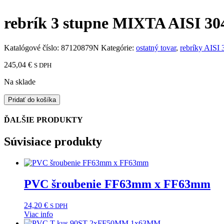
rebrík 3 stupne MIXTA AISI 30
Katalógové číslo:
87120879N
Kategórie:
ostatný tovar
,
rebríky AISI 
245,04
€
S DPH
Na sklade
množstvo
Pridať do košíka
rebrík
3
ĎALŠIE PRODUKTY
stupne
MIXTA
Súvisiace produkty
AISI
304
PVC šroubenie FF63mm x FF63mm
24,20
€
S DPH
Viac info