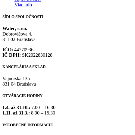
Viac info
SÍDLO SPOLOČNOSTI
Watec, s.r.o.
Dobrovičova 4,
811 02 Bratislava
IČO:
44770936
IČ DPH:
SK2022830128
KANCELÁRIA A SKLAD
Vajnorska 135
831 04 Bratislava
OTVÁRACIE HODINY
1.4. až 31.10.:
7.00 – 16.30
1.11. až 31.3.:
8.00 – 15.30
VŠEOBECNÉ INFORMÁCIE