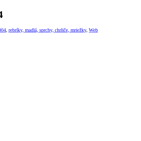
4
304
,
rebríky, madlá, sprchy, chrliče, mriežky
,
Web