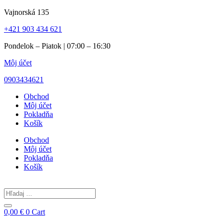
Preskočiť
Vajnorská 135
na
+421 903 434 621
obsah
Pondelok – Piatok | 07:00 – 16:30
Môj účet
0903434621
Obchod
Môj účet
Pokladňa
Košík
Obchod
Môj účet
Pokladňa
Košík
Search
...
0,00
€
0
Cart