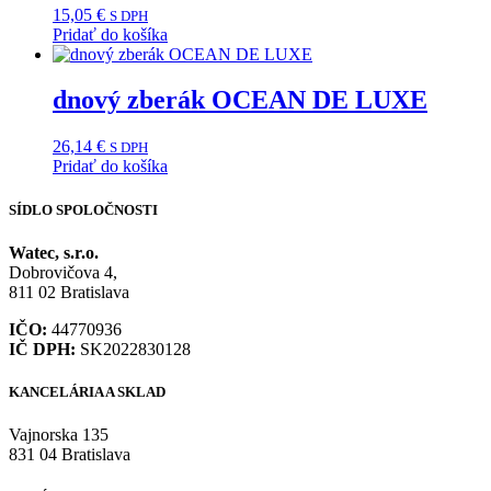
15,05
€
S DPH
Pridať do košíka
dnový zberák OCEAN DE LUXE
26,14
€
S DPH
Pridať do košíka
SÍDLO SPOLOČNOSTI
Watec, s.r.o.
Dobrovičova 4,
811 02 Bratislava
IČO:
44770936
IČ DPH:
SK2022830128
KANCELÁRIA A SKLAD
Vajnorska 135
831 04 Bratislava