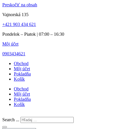
Preskočiť na obsah
Vajnorská 135
+421 903 434 621
Pondelok – Piatok | 07:00 – 16:30
Môj účet
0903434621
Obchod
Môj účet
Pokladňa
Košík
Obchod
Môj účet
Pokladňa
Košík
Search ...