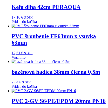
Kefa dlha 42cm PERAQUA
17,16
€
S DPH
Pridať do košíka
PVC šroubenie FF63mm x vsuvka
63mm
12,61
€
S DPH
Viac info
bazénová hadica 38mm čierna 0,5m
2,64
€
S DPH
Pridať do košíka
PVC 2-GV S6/PE/EPDM 20mm PN16