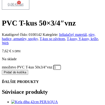
0
0,00
€
Cart
PVC T-kus 50×3/4″vnz
Katalógové číslo:
0100142
Kategórie:
Inštalačný materiál
,
rúry,
hadice, armatúry, spojky
,
T-kus so závitom
,
T-kusy, Y-kusy, kríže
,
Web
7,62
€
S DPH
Na sklade
množstvo PVC T-kus 50x3/4"vnz
Pridať do košíka
ĎALŠIE PRODUKTY
Súvisiace produkty