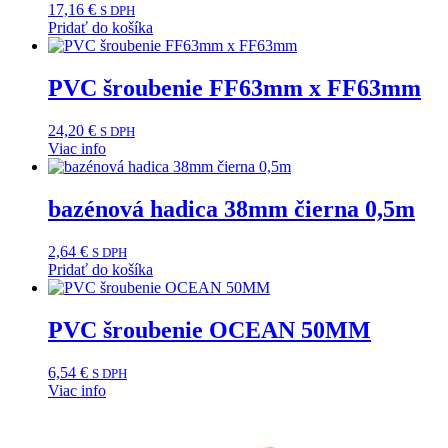
17,16
€
S DPH
Pridať do košíka
PVC šroubenie FF63mm x FF63mm
24,20
€
S DPH
Viac info
bazénová hadica 38mm čierna 0,5m
2,64
€
S DPH
Pridať do košíka
PVC šroubenie OCEAN 50MM
6,54
€
S DPH
Viac info