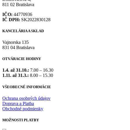
811 02 Bratislava
IČO:
44770936
IČ DPH:
SK2022830128
KANCELÁRIA A SKLAD
Vajnorska 135
831 04 Bratislava
OTVÁRACIE HODINY
1.4. až 31.10.:
7.00 – 16.30
1.11. až 31.3.:
8.00 – 15.30
VŠEOBECNÉ INFORMÁCIE
Ochrana osobných údajov
Doprava a Platba
Obchodné podmienky
MOŽNOSTI PLATBY