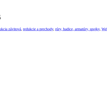
6
ukcia závitová
,
redukcie a prechody
,
rúry, hadice, armatúry, spojky
,
We