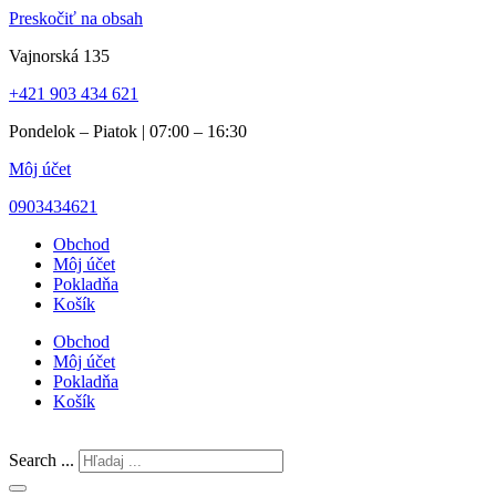
Preskočiť na obsah
Vajnorská 135
+421 903 434 621
Pondelok – Piatok | 07:00 – 16:30
Môj účet
0903434621
Obchod
Môj účet
Pokladňa
Košík
Obchod
Môj účet
Pokladňa
Košík
Search ...