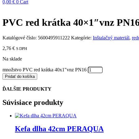
0,00
€
0
Cart
PVC red krátka 40×1″vnz PN1
Katalógové číslo:
5600495911222
Kategórie:
Inštalačný materiál
,
red
2,76
€
S DPH
Na sklade
množstvo PVC red krátka 40x1"vnz PN16
Pridať do košíka
ĎALŠIE PRODUKTY
Súvisiace produkty
Kefa dlha 42cm PERAQUA