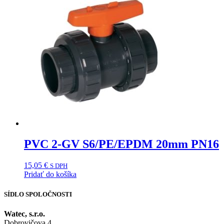
PVC 2-GV S6/PE/EPDM 20mm PN16
15,05
€
S DPH
Pridať do košíka
SÍDLO SPOLOČNOSTI
Watec, s.r.o.
Dobrovičova 4,