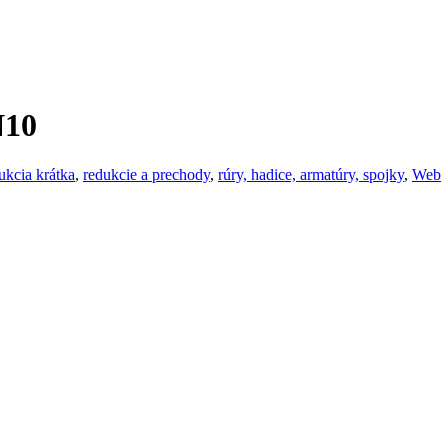
N10
ukcia krátka
,
redukcie a prechody
,
rúry, hadice, armatúry, spojky
,
Web