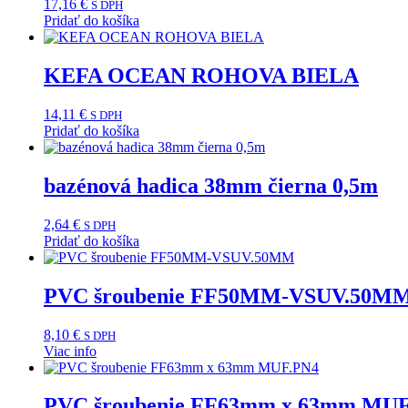
17,16
€
S DPH
Pridať do košíka
KEFA OCEAN ROHOVA BIELA
14,11
€
S DPH
Pridať do košíka
bazénová hadica 38mm čierna 0,5m
2,64
€
S DPH
Pridať do košíka
PVC šroubenie FF50MM-VSUV.50M
8,10
€
S DPH
Viac info
PVC šroubenie FF63mm x 63mm MU