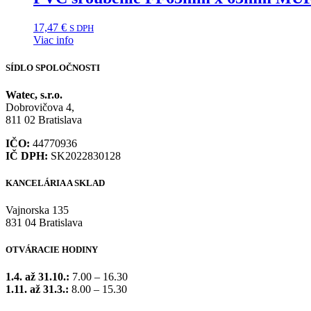
17,47
€
S DPH
Viac info
SÍDLO SPOLOČNOSTI
Watec, s.r.o.
Dobrovičova 4,
811 02 Bratislava
IČO:
44770936
IČ DPH:
SK2022830128
KANCELÁRIA A SKLAD
Vajnorska 135
831 04 Bratislava
OTVÁRACIE HODINY
1.4. až 31.10.:
7.00 – 16.30
1.11. až 31.3.:
8.00 – 15.30