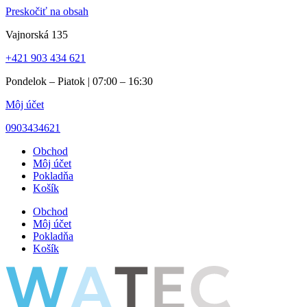
Preskočiť na obsah
Vajnorská 135
+421 903 434 621
Pondelok – Piatok | 07:00 – 16:30
Môj účet
0903434621
Obchod
Môj účet
Pokladňa
Košík
Obchod
Môj účet
Pokladňa
Košík