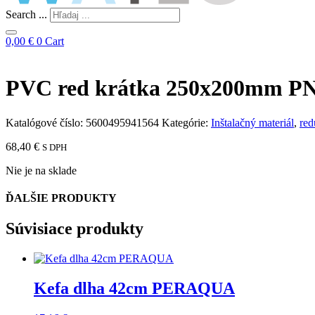
Search ...
0,00
€
0
Cart
PVC red krátka 250x200mm P
Katalógové číslo:
5600495941564
Kategórie:
Inštalačný materiál
,
red
68,40
€
S DPH
Nie je na sklade
ĎALŠIE PRODUKTY
Súvisiace produkty
Kefa dlha 42cm PERAQUA