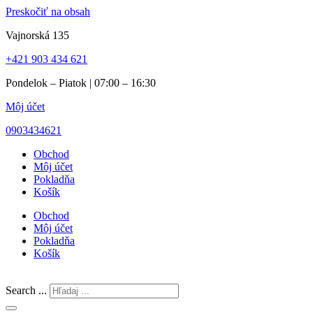
Preskočiť na obsah
Vajnorská 135
+421 903 434 621
Pondelok – Piatok | 07:00 – 16:30
Môj účet
0903434621
Obchod
Môj účet
Pokladňa
Košík
Obchod
Môj účet
Pokladňa
Košík
Search ...