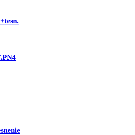
tesn.
F.PN4
snenie