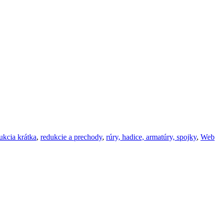
ukcia krátka
,
redukcie a prechody
,
rúry, hadice, armatúry, spojky
,
Web