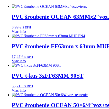
PVC šroubenie OCEAN 63MMx2″voz.+
8,99
€
S DPH
Viac info
PVC šroubenie FF63mm x 63mm MU
17,47
€
S DPH
Viac info
PVC t-kus 3xFF63MM 90ST
33,71
€
S DPH
Viac info
PVC šroubenie OCEAN 50×6/4″voz+te