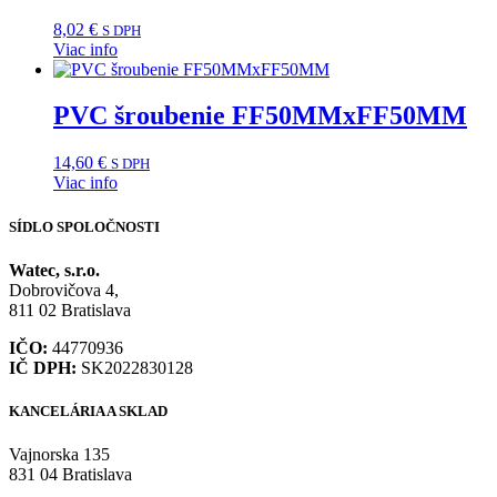
8,02
€
S DPH
Viac info
PVC šroubenie FF50MMxFF50MM
14,60
€
S DPH
Viac info
SÍDLO SPOLOČNOSTI
Watec, s.r.o.
Dobrovičova 4,
811 02 Bratislava
IČO:
44770936
IČ DPH:
SK2022830128
KANCELÁRIA A SKLAD
Vajnorska 135
831 04 Bratislava