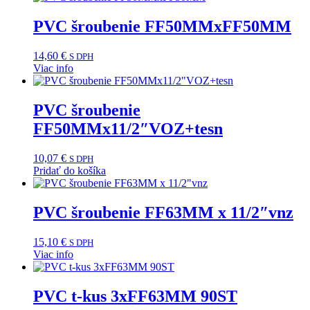
PVC šroubenie FF50MMxFF50MM
14,60
€
S DPH
Viac info
PVC šroubenie
FF50MMx11/2″VOZ+tesn
10,07
€
S DPH
Pridať do košíka
PVC šroubenie FF63MM x 11/2″vnz
15,10
€
S DPH
Viac info
PVC t-kus 3xFF63MM 90ST