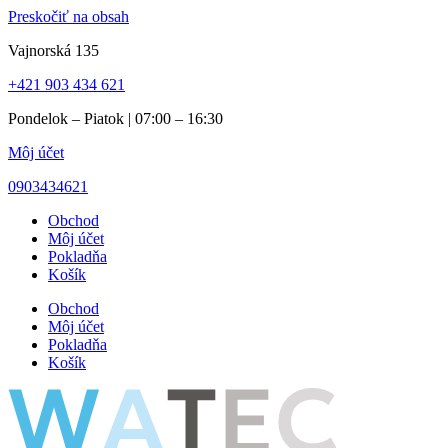
Preskočiť na obsah
Vajnorská 135
+421 903 434 621
Pondelok – Piatok | 07:00 – 16:30
Môj účet
0903434621
Obchod
Môj účet
Pokladňa
Košík
Obchod
Môj účet
Pokladňa
Košík