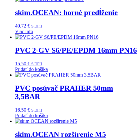
skim.OCEAN: horné predĺženie
40,72
€
S DPH
Viac info
PVC 2-GV S6/PE/EPDM 16mm PN16
15,50
€
S DPH
Pridať do košíka
PVC posúvač PRAHER 50mm
3,5BAR
16,50
€
S DPH
Pridať do košíka
skim.OCEAN rozšírenie M5