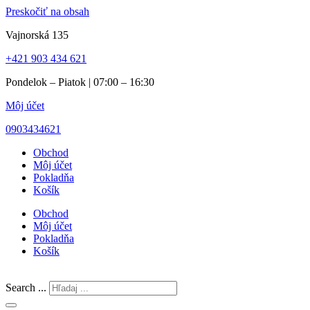
Preskočiť na obsah
Vajnorská 135
+421 903 434 621
Pondelok – Piatok | 07:00 – 16:30
Môj účet
0903434621
Obchod
Môj účet
Pokladňa
Košík
Obchod
Môj účet
Pokladňa
Košík
Search ...