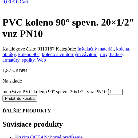
0,00
€
0
Cart
PVC koleno 90° spevn. 20×1/2″
vnz PN10
Katalógové číslo:
0110167
Kategórie:
Inštalačný materiál
,
kolená,
oblúky
,
koleno 90°
,
koleno s vnútorným závitom
,
rúry, hadice,
armatúry, spojky
,
Web
1,87
€
S DPH
Na sklade
množstvo PVC koleno 90° spevn. 20x1/2" vnz PN10
Pridať do košíka
ĎALŠIE PRODUKTY
Súvisiace produkty