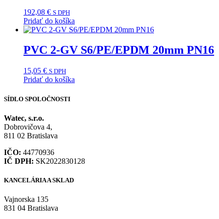
192,08
€
S DPH
Pridať do košíka
PVC 2-GV S6/PE/EPDM 20mm PN16
15,05
€
S DPH
Pridať do košíka
SÍDLO SPOLOČNOSTI
Watec, s.r.o.
Dobrovičova 4,
811 02 Bratislava
IČO:
44770936
IČ DPH:
SK2022830128
KANCELÁRIA A SKLAD
Vajnorska 135
831 04 Bratislava