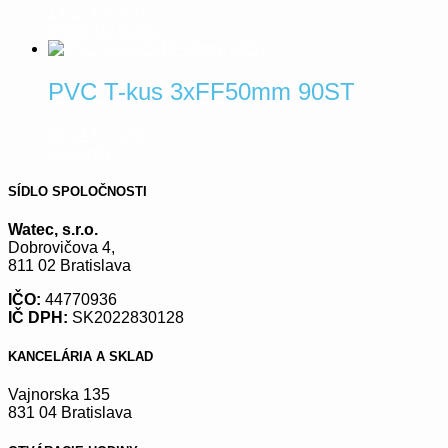
14,11
€
S DPH
Pridať do košíka
PVC T-kus 3xFF50mm 90ST
22,14
€
S DPH
Viac info
SÍDLO SPOLOČNOSTI
Watec, s.r.o.
Dobrovičova 4,
811 02 Bratislava
IČO:
44770936
IČ DPH:
SK2022830128
KANCELÁRIA A SKLAD
Vajnorska 135
831 04 Bratislava