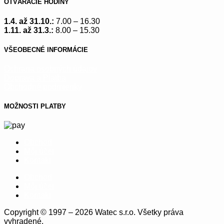
OTVÁRACIE HODINY
1.4. až 31.10.:
7.00 – 16.30
1.11. až 31.3.:
8.00 – 15.30
VŠEOBECNÉ INFORMÁCIE
Ochrana osobných údajov
Doprava a Platba
Obchodné podmienky
MOŽNOSTI PLATBY
Obchod
Môj účet
Kontakt
Obchod
Môj účet
Kontakt
Copyright © 1997 – 2026 Watec s.r.o. Všetky práva
vyhradené.