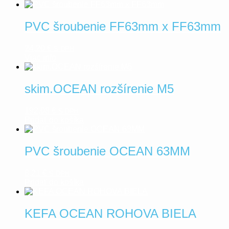
PVC šroubenie FF63mm x FF63mm
24,20
€
S DPH
Viac info
skim.OCEAN rozšírenie M5
192,08
€
S DPH
Pridať do košíka
PVC šroubenie OCEAN 63MM
8,21
€
S DPH
Pridať do košíka
KEFA OCEAN ROHOVA BIELA