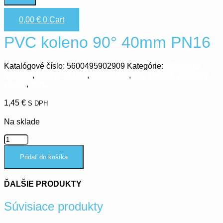
0,00
€
0
Cart
PVC koleno 90° 40mm PN16
Katalógové číslo:
5600495902909
Kategórie:
Inštalačný
materiál
,
kolená, oblúky
,
koleno 90°
,
rúry, hadice, armatúry,
spojky
,
Web
1,45
€
S DPH
Na sklade
množstvo
PVC
koleno
Pridať do košíka
90°
40mm
PN16
ĎALŠIE PRODUKTY
Súvisiace produkty