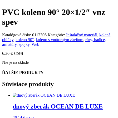
PVC koleno 90° 20×1/2″ vnz
spev
Katalógové číslo:
0112306
Kategórie:
Inštalačný materiál
,
kolená,
oblúky
,
koleno 90°
,
koleno s vnútorným závitom
,
rúry, hadice,
armatúry, spojky
,
Web
6,30
€
S DPH
Nie je na sklade
ĎALŠIE PRODUKTY
Súvisiace produkty
dnový zberák OCEAN DE LUXE
26,14
€
S DPH