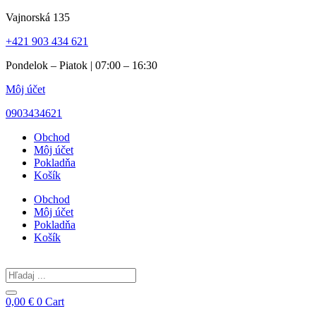
Preskočiť
Vajnorská 135
na
+421 903 434 621
obsah
Pondelok – Piatok | 07:00 – 16:30
Môj účet
0903434621
Obchod
Môj účet
Pokladňa
Košík
Obchod
Môj účet
Pokladňa
Košík
Search
...
0,00
€
0
Cart