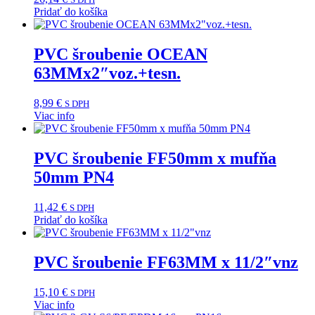
Pridať do košíka
PVC šroubenie OCEAN
63MMx2″voz.+tesn.
8,99
€
S DPH
Viac info
PVC šroubenie FF50mm x mufňa
50mm PN4
11,42
€
S DPH
Pridať do košíka
PVC šroubenie FF63MM x 11/2″vnz
15,10
€
S DPH
Viac info