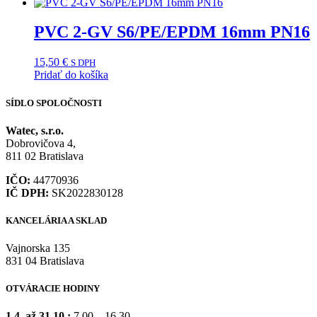
PVC 2-GV S6/PE/EPDM 16mm PN16
15,50
€
S DPH
Pridať do košíka
SÍDLO SPOLOČNOSTI
Watec, s.r.o.
Dobrovičova 4,
811 02 Bratislava
IČO:
44770936
IČ DPH:
SK2022830128
KANCELÁRIA A SKLAD
Vajnorska 135
831 04 Bratislava
OTVÁRACIE HODINY
1.4. až 31.10.:
7.00 – 16.30