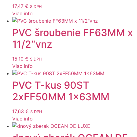
17,47
€
S DPH
Viac info
PVC šroubenie FF63MM x
11/2″vnz
15,10
€
S DPH
Viac info
PVC T-kus 90ST
2xFF50MM 1x63MM
17,63
€
S DPH
Viac info