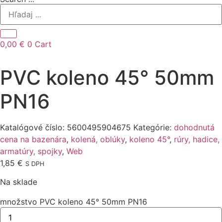
0,00
€
0
Cart
PVC koleno 45° 50mm
PN16
Katalógové číslo:
5600495904675
Kategórie:
dohodnutá
cena na bazenára
,
kolená, oblúky
,
koleno 45°
,
rúry, hadice,
armatúry, spojky
,
Web
1,85
€
S DPH
Na sklade
množstvo PVC koleno 45° 50mm PN16