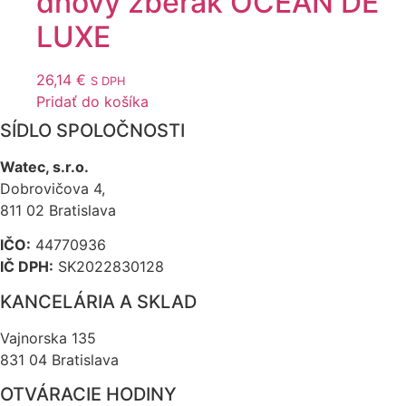
dnový zberák OCEAN DE
LUXE
26,14
€
S DPH
Pridať do košíka
SÍDLO SPOLOČNOSTI
Watec, s.r.o.
Dobrovičova 4,
811 02 Bratislava
IČO:
44770936
IČ DPH:
SK2022830128
KANCELÁRIA A SKLAD
Vajnorska 135
831 04 Bratislava
OTVÁRACIE HODINY