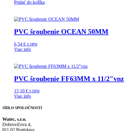
Pridať do košíka
PVC šroubenie OCEAN 50MM
6,54
€
S DPH
Viac info
PVC šroubenie FF63MM x 11/2″vnz
15,10
€
S DPH
Viac info
SÍDLO SPOLOČNOSTI
Watec, s.r.o.
Dobrovičova 4,
811 02 Bratislava