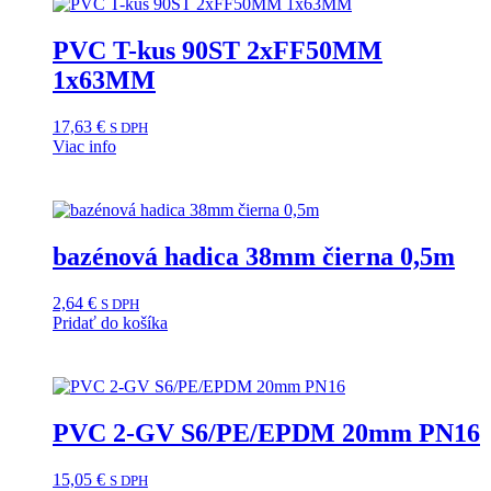
PVC T-kus 90ST 2xFF50MM
1x63MM
17,63
€
S DPH
Viac info
bazénová hadica 38mm čierna 0,5m
2,64
€
S DPH
Pridať do košíka
PVC 2-GV S6/PE/EPDM 20mm PN16
15,05
€
S DPH