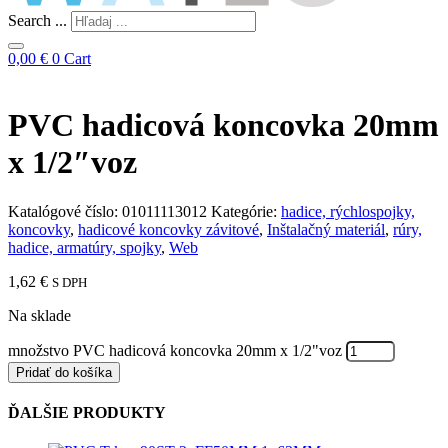
Search ...
0,00
€
0
Cart
PVC hadicová koncovka 20mm
x 1/2″voz
Katalógové číslo:
01011113012
Kategórie:
hadice, rýchlospojky,
koncovky
,
hadicové koncovky závitové
,
Inštalačný materiál
,
rúry,
hadice, armatúry, spojky
,
Web
1,62
€
S DPH
Na sklade
množstvo PVC hadicová koncovka 20mm x 1/2"voz
Pridať do košíka
ĎALŠIE PRODUKTY