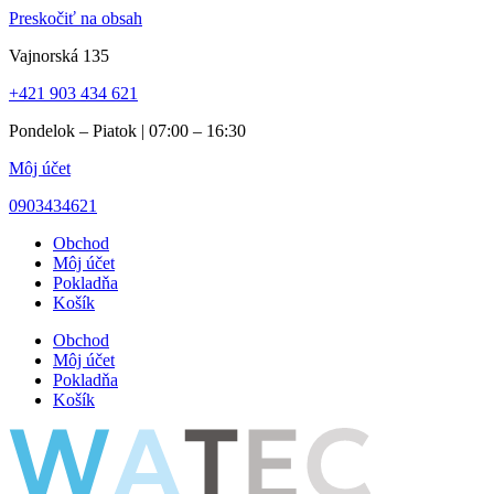
Preskočiť na obsah
Vajnorská 135
+421 903 434 621
Pondelok – Piatok | 07:00 – 16:30
Môj účet
0903434621
Obchod
Môj účet
Pokladňa
Košík
Obchod
Môj účet
Pokladňa
Košík