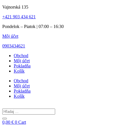
Preskočiť
Vajnorská 135
na
+421 903 434 621
obsah
Pondelok – Piatok | 07:00 – 16:30
Môj účet
0903434621
Obchod
Môj účet
Pokladňa
Košík
Obchod
Môj účet
Pokladňa
Košík
Search
...
0,00
€
0
Cart