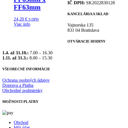
IČ DPH:
SK2022830128
FF63mm
KANCELÁRIA A SKLAD
24,20
€
S DPH
Viac info
Vajnorska 135
831 04 Bratislava
OTVÁRACIE HODINY
1.4. až 31.10.:
7.00 – 16.30
1.11. až 31.3.:
8.00 – 15.30
VŠEOBECNÉ INFORMÁCIE
Ochrana osobných údajov
Doprava a Platba
Obchodné podmienky
MOŽNOSTI PLATBY
Obchod
Môj účet