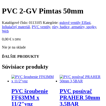
PVC 2-GV Pimtas 50mm
Katalógové číslo:
0113105
Kategórie:
gulové ventily Effast
,
Inštalačný materiál
,
PVC ventily
,
rúry, hadice, armatúry, spojky
,
Web
0,00
€
S DPH
Nie je na sklade
ĎALŠIE PRODUKTY
Súvisiace produkty
PVC šroubenie
PVC posúvač
FF63MM x
PRAHER 50mm
11/2″vnz
3,5BAR