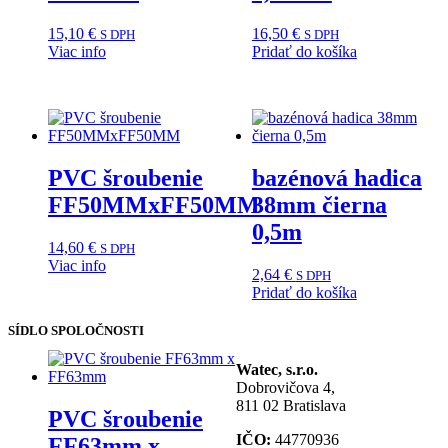
15,10
€
16,50
€
S DPH
S DPH
Viac info
Pridať do košíka
PVC šroubenie
bazénová hadica
FF50MMxFF50MM
38mm čierna
0,5m
14,60
€
S DPH
Viac info
2,64
€
S DPH
Pridať do košíka
SÍDLO SPOLOČNOSTI
Watec, s.r.o.
Dobrovičova 4,
811 02 Bratislava
PVC šroubenie
IČO:
44770936
FF63mm x