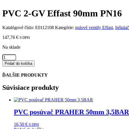
PVC 2-GV Effast 90mm PN16
Katalógové číslo:
E0112108
Kategórie:
gulové ventily Effast
,
Inštala
147,76
€
S DPH
Na sklade
množstvo
PVC
Pridať do košíka
2-
GV
ĎALŠIE PRODUKTY
Effast
90mm
Súvisiace produkty
PN16
PVC posúvač PRAHER 50mm 3,5BAR
16,50
€
S DPH