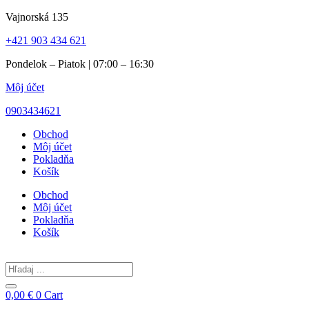
Preskočiť
Vajnorská 135
na
+421 903 434 621
obsah
Pondelok – Piatok | 07:00 – 16:30
Môj účet
0903434621
Obchod
Môj účet
Pokladňa
Košík
Obchod
Môj účet
Pokladňa
Košík
Search
...
0,00
€
0
Cart