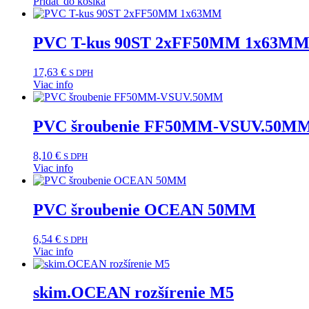
Pridať do košíka
PVC T-kus 90ST 2xFF50MM 1x63M
17,63
€
S DPH
Viac info
PVC šroubenie FF50MM-VSUV.50M
8,10
€
S DPH
Viac info
PVC šroubenie OCEAN 50MM
6,54
€
S DPH
Viac info
skim.OCEAN rozšírenie M5