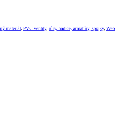
čný materiál
,
PVC ventily
,
rúry, hadice, armatúry, spojky
,
Web