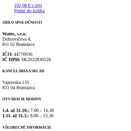
192,08
€
S DPH
Pridať do košíka
SÍDLO SPOLOČNOSTI
Watec, s.r.o.
Dobrovičova 4,
811 02 Bratislava
IČO:
44770936
IČ DPH:
SK2022830128
KANCELÁRIA A SKLAD
Vajnorska 135
831 04 Bratislava
OTVÁRACIE HODINY
1.4. až 31.10.:
7.00 – 16.30
1.11. až 31.3.:
8.00 – 15.30
VŠEOBECNÉ INFORMÁCIE