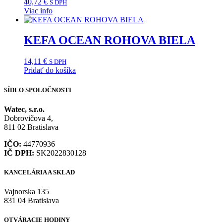
40,72
€
S DPH
Viac info
KEFA OCEAN ROHOVA BIELA
14,11
€
S DPH
Pridať do košíka
SÍDLO SPOLOČNOSTI
Watec, s.r.o.
Dobrovičova 4,
811 02 Bratislava
IČO:
44770936
IČ DPH:
SK2022830128
KANCELÁRIA A SKLAD
Vajnorska 135
831 04 Bratislava
OTVÁRACIE HODINY