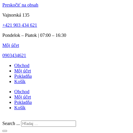
Preskočiť na obsah
Vajnorská 135
+421 903 434 621
Pondelok – Piatok | 07:00 – 16:30
Môj účet
0903434621
Obchod
Môj účet
Pokladňa
Košík
Obchod
Môj účet
Pokladňa
Košík
Search ...