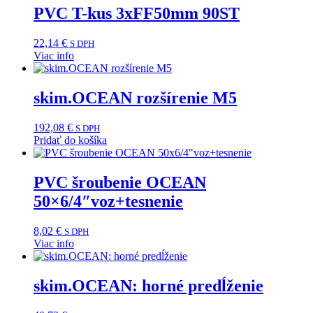
PVC T-kus 3xFF50mm 90ST
22,14
€
S DPH
Viac info
skim.OCEAN rozšírenie M5
192,08
€
S DPH
Pridať do košíka
PVC šroubenie OCEAN
50×6/4″voz+tesnenie
8,02
€
S DPH
Viac info
skim.OCEAN: horné predĺženie