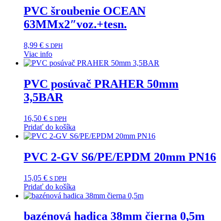
PVC šroubenie OCEAN
63MMx2″voz.+tesn.
8,99
€
S DPH
Viac info
PVC posúvač PRAHER 50mm
3,5BAR
16,50
€
S DPH
Pridať do košíka
PVC 2-GV S6/PE/EPDM 20mm PN16
15,05
€
S DPH
Pridať do košíka
bazénová hadica 38mm čierna 0,5m