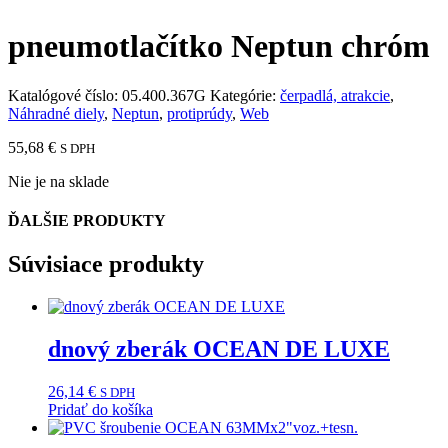
pneumotlačítko Neptun chróm
Katalógové číslo:
05.400.367G
Kategórie:
čerpadlá, atrakcie
,
Náhradné diely
,
Neptun
,
protiprúdy
,
Web
55,68
€
S DPH
Nie je na sklade
ĎALŠIE PRODUKTY
Súvisiace produkty
dnový zberák OCEAN DE LUXE
26,14
€
S DPH
Pridať do košíka