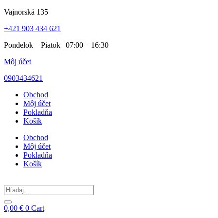
Preskočiť
Vajnorská 135
na
+421 903 434 621
obsah
Pondelok – Piatok | 07:00 – 16:30
Môj účet
0903434621
Obchod
Môj účet
Pokladňa
Košík
Obchod
Môj účet
Pokladňa
Košík
Search
...
0,00
€
0
Cart