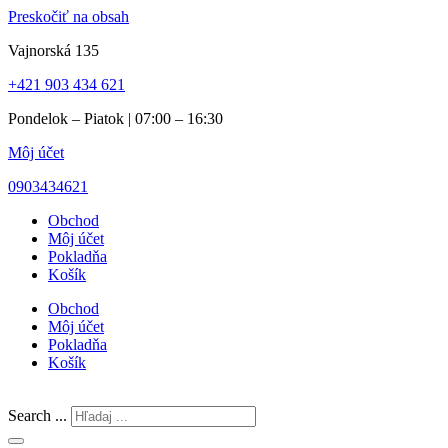
Preskočiť na obsah
Vajnorská 135
+421 903 434 621
Pondelok – Piatok | 07:00 – 16:30
Môj účet
0903434621
Obchod
Môj účet
Pokladňa
Košík
Obchod
Môj účet
Pokladňa
Košík
Search ...