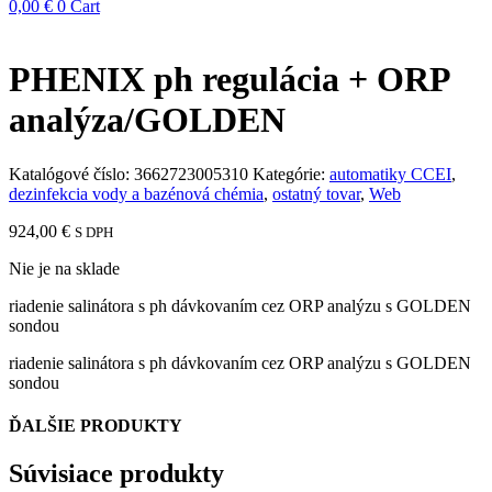
0,00
€
0
Cart
PHENIX ph regulácia + ORP
analýza/GOLDEN
Katalógové číslo:
3662723005310
Kategórie:
automatiky CCEI
,
dezinfekcia vody a bazénová chémia
,
ostatný tovar
,
Web
924,00
€
S DPH
Nie je na sklade
riadenie salinátora s ph dávkovaním cez ORP analýzu s GOLDEN
sondou
riadenie salinátora s ph dávkovaním cez ORP analýzu s GOLDEN
sondou
ĎALŠIE PRODUKTY
Súvisiace produkty