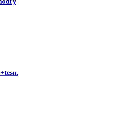
modrý
tesn.