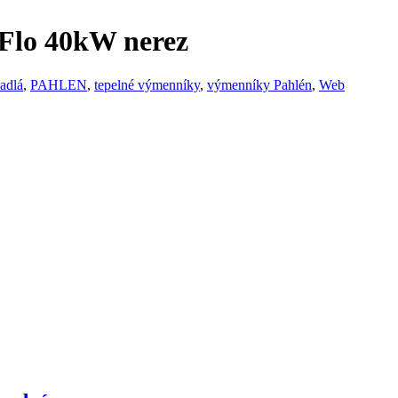
Flo 40kW nerez
adlá
,
PAHLEN
,
tepelné výmenníky
,
výmenníky Pahlén
,
Web