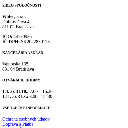
SÍDLO SPOLOČNOSTI
Watec, s.r.o.
Dobrovičova 4,
811 02 Bratislava
IČO:
44770936
IČ DPH:
SK2022830128
KANCELÁRIA A SKLAD
Vajnorska 135
831 04 Bratislava
OTVÁRACIE HODINY
1.4. až 31.10.:
7.00 – 16.30
1.11. až 31.3.:
8.00 – 15.30
VŠEOBECNÉ INFORMÁCIE
Ochrana osobných údajov
Doprava a Platba