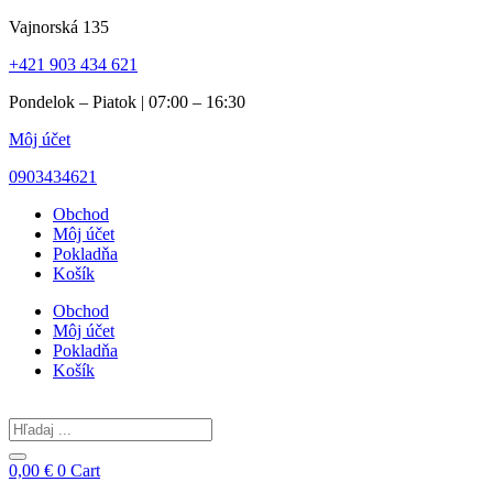
Preskočiť
Vajnorská 135
na
+421 903 434 621
obsah
Pondelok – Piatok | 07:00 – 16:30
Môj účet
0903434621
Obchod
Môj účet
Pokladňa
Košík
Obchod
Môj účet
Pokladňa
Košík
Search
...
0,00
€
0
Cart