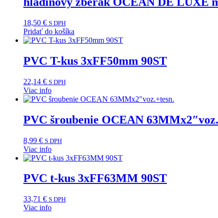
hladinový zberák OCEAN DE LUXE 
18,50
€
S DPH
Pridať do košíka
PVC T-kus 3xFF50mm 90ST
22,14
€
S DPH
Viac info
PVC šroubenie OCEAN 63MMx2″voz.+
8,99
€
S DPH
Viac info
PVC t-kus 3xFF63MM 90ST
33,71
€
S DPH
Viac info