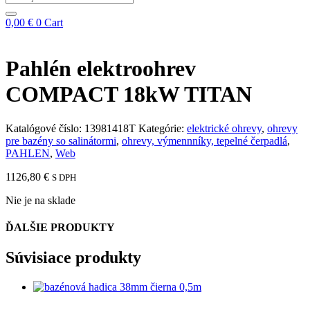
...
0,00
€
0
Cart
Pahlén elektroohrev
COMPACT 18kW TITAN
Katalógové číslo:
13981418T
Kategórie:
elektrické ohrevy
,
ohrevy
pre bazény so salinátormi
,
ohrevy, výmennníky, tepelné čerpadlá
,
PAHLEN
,
Web
1126,80
€
S DPH
Nie je na sklade
ĎALŠIE PRODUKTY
Súvisiace produkty