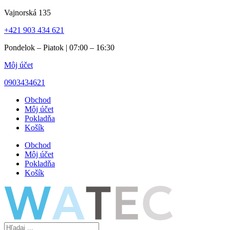
Preskočiť
Vajnorská 135
na
+421 903 434 621
obsah
Pondelok – Piatok | 07:00 – 16:30
Môj účet
0903434621
Obchod
Môj účet
Pokladňa
Košík
Obchod
Môj účet
Pokladňa
Košík
Search