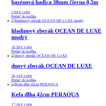
bazénová hadica 38mm čierna 0,5m
2,64
€
S DPH
Pridať do košíka
hladinový zberák OCEAN DE LUXE
modrý
18,50
€
S DPH
Pridať do košíka
dnový zberák OCEAN DE LUXE
26,14
€
S DPH
Pridať do košíka
Kefa dlha 42cm PERAQUA
17,16
€
S DPH