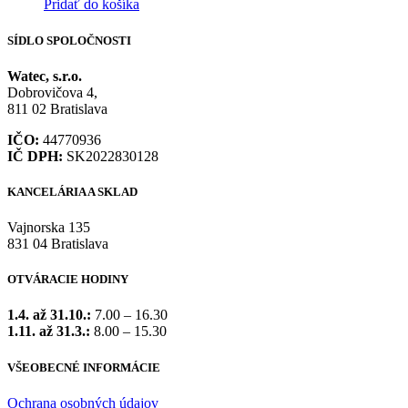
Pridať do košíka
SÍDLO SPOLOČNOSTI
Watec, s.r.o.
Dobrovičova 4,
811 02 Bratislava
IČO:
44770936
IČ DPH:
SK2022830128
KANCELÁRIA A SKLAD
Vajnorska 135
831 04 Bratislava
OTVÁRACIE HODINY
1.4. až 31.10.:
7.00 – 16.30
1.11. až 31.3.:
8.00 – 15.30
VŠEOBECNÉ INFORMÁCIE
Ochrana osobných údajov