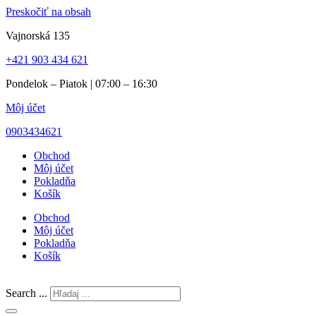
Preskočiť na obsah
Vajnorská 135
+421 903 434 621
Pondelok – Piatok | 07:00 – 16:30
Môj účet
0903434621
Obchod
Môj účet
Pokladňa
Košík
Obchod
Môj účet
Pokladňa
Košík
Search ...