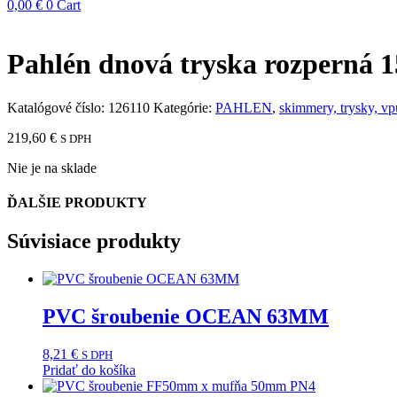
0,00
€
0
Cart
Pahlén dnová tryska rozperná 
Katalógové číslo:
126110
Kategórie:
PAHLEN
,
skimmery, trysky, vpu
219,60
€
S DPH
Nie je na sklade
ĎALŠIE PRODUKTY
Súvisiace produkty
PVC šroubenie OCEAN 63MM
8,21
€
S DPH
Pridať do košíka