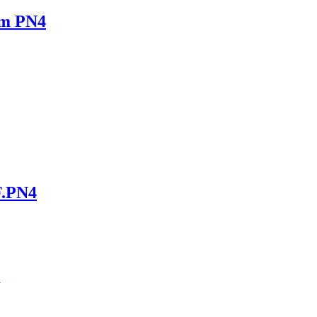
mm PN4
F.PN4