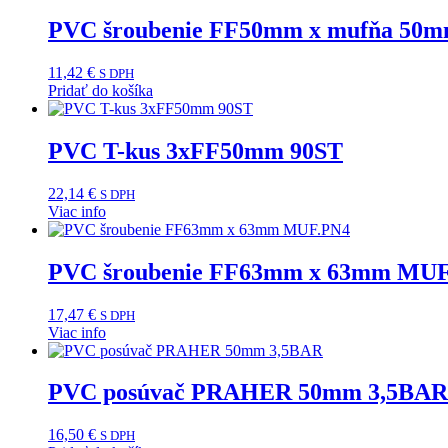
PVC šroubenie FF50mm x mufňa 50
11,42
€
S DPH
Pridať do košíka
PVC T-kus 3xFF50mm 90ST
22,14
€
S DPH
Viac info
PVC šroubenie FF63mm x 63mm MU
17,47
€
S DPH
Viac info
PVC posúvač PRAHER 50mm 3,5BAR
16,50
€
S DPH