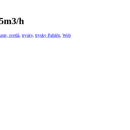
15m3/h
ste, svetlá
,
trysky
,
trysky Pahlén
,
Web