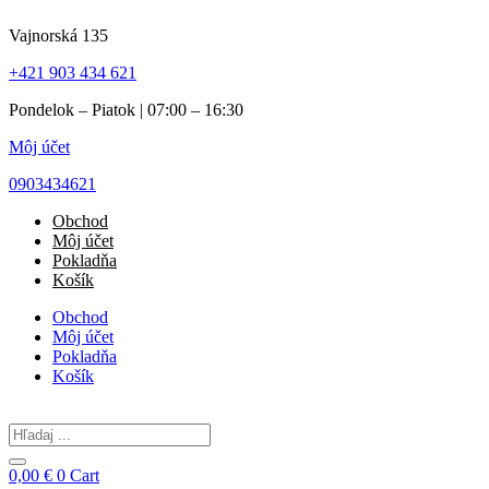
Preskočiť
Vajnorská 135
na
obsah
+421 903 434 621
Pondelok – Piatok | 07:00 – 16:30
Môj účet
0903434621
Obchod
Môj účet
Pokladňa
Košík
Obchod
Môj účet
Pokladňa
Košík
Search
...
0,00
€
0
Cart