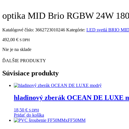
optika MID Brio RGBW 24W 18
Katalógové číslo:
3662723010246
Kategórie:
LED svetlá BRIO MID
492,00
€
S DPH
Nie je na sklade
ĎALŠIE PRODUKTY
Súvisiace produkty
hladinový zberák OCEAN DE LUXE 
18,50
€
S DPH
Pridať do košíka