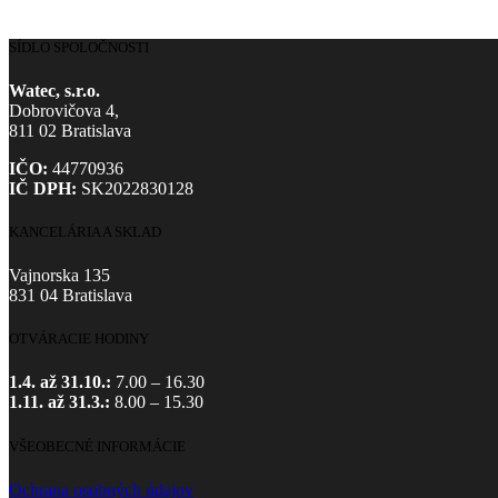
SÍDLO SPOLOČNOSTI
Watec, s.r.o.
Dobrovičova 4,
811 02 Bratislava
IČO:
44770936
IČ DPH:
SK2022830128
KANCELÁRIA A SKLAD
Vajnorska 135
831 04 Bratislava
OTVÁRACIE HODINY
1.4. až 31.10.:
7.00 – 16.30
1.11. až 31.3.:
8.00 – 15.30
VŠEOBECNÉ INFORMÁCIE
Ochrana osobných údajov