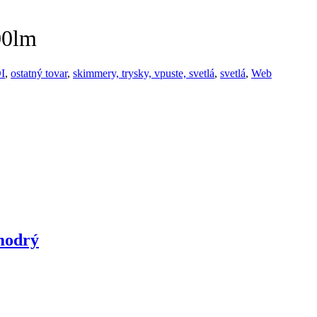
00lm
I
,
ostatný tovar
,
skimmery, trysky, vpuste, svetlá
,
svetlá
,
Web
modrý