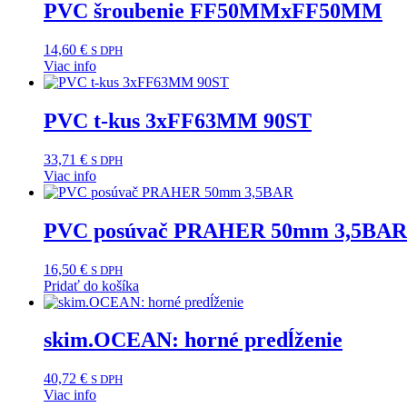
PVC šroubenie FF50MMxFF50MM
14,60
€
S DPH
Viac info
PVC t-kus 3xFF63MM 90ST
33,71
€
S DPH
Viac info
PVC posúvač PRAHER 50mm 3,5BAR
16,50
€
S DPH
Pridať do košíka
skim.OCEAN: horné predĺženie
40,72
€
S DPH
Viac info