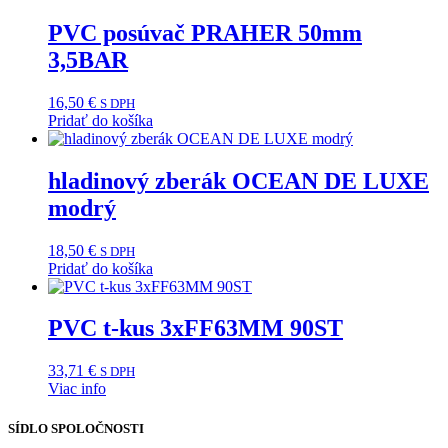
PVC posúvač PRAHER 50mm
3,5BAR
16,50
€
S DPH
Pridať do košíka
hladinový zberák OCEAN DE LUXE
modrý
18,50
€
S DPH
Pridať do košíka
PVC t-kus 3xFF63MM 90ST
33,71
€
S DPH
Viac info
SÍDLO SPOLOČNOSTI