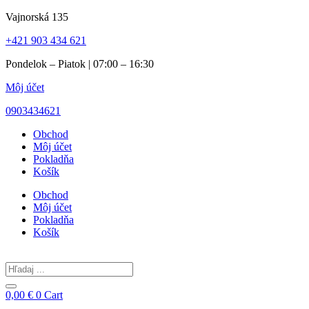
Preskočiť
Vajnorská 135
na
+421 903 434 621
obsah
Pondelok – Piatok | 07:00 – 16:30
Môj účet
0903434621
Obchod
Môj účet
Pokladňa
Košík
Obchod
Môj účet
Pokladňa
Košík
Search
...
0,00
€
0
Cart