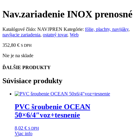
Nav.zariadenie INOX prenosné
Katalógové číslo:
NAVJPREN
Kategórie:
fólie, plachty, navijáky
,
navíjacie zariadenia
,
ostatný tovar
,
Web
352,80
€
S DPH
Nie je na sklade
ĎALŠIE PRODUKTY
Súvisiace produkty
PVC šroubenie OCEAN
50×6/4″voz+tesnenie
8,02
€
S DPH
Viac info