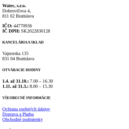
Watec, s.r.o.
Dobrovičova 4,
811 02 Bratislava
IČO:
44770936
IČ DPH:
SK2022830128
KANCELÁRIA A SKLAD
Vajnorska 135
831 04 Bratislava
OTVÁRACIE HODINY
1.4. až 31.10.:
7.00 – 16.30
1.11. až 31.3.:
8.00 – 15.30
VŠEOBECNÉ INFORMÁCIE
Ochrana osobných údajov
Doprava a Platba
Obchodné podmienky