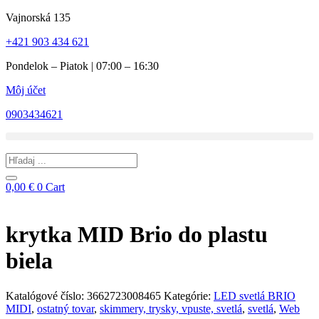
Preskočiť
Vajnorská 135
na
+421 903 434 621
obsah
Pondelok – Piatok | 07:00 – 16:30
Môj účet
0903434621
Search
...
0,00
€
0
Cart
krytka MID Brio do plastu
biela
Katalógové číslo:
3662723008465
Kategórie:
LED svetlá BRIO
MIDI
,
ostatný tovar
,
skimmery, trysky, vpuste, svetlá
,
svetlá
,
Web