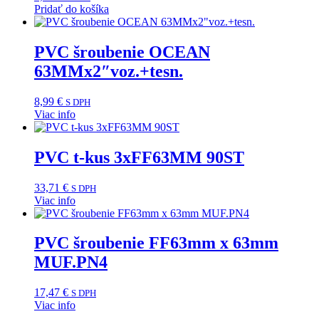
Pridať do košíka
PVC šroubenie OCEAN
63MMx2″voz.+tesn.
8,99
€
S DPH
Viac info
PVC t-kus 3xFF63MM 90ST
33,71
€
S DPH
Viac info
PVC šroubenie FF63mm x 63mm
MUF.PN4
17,47
€
S DPH
Viac info