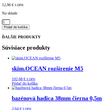
12,96
€
S DPH
Na sklade
množstvo
krytka
Pridať do košíka
MID
Brio
ĎALŠIE PRODUKTY
do
plastu
Súvisiace produkty
biela
skim.OCEAN rozšírenie M5
192,08
€
S DPH
Pridať do košíka
bazénová hadica 38mm čierna 0,5m
2,64
€
S DPH