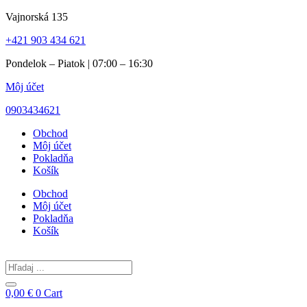
Preskočiť
Vajnorská 135
na
+421 903 434 621
obsah
Pondelok – Piatok | 07:00 – 16:30
Môj účet
0903434621
Obchod
Môj účet
Pokladňa
Košík
Obchod
Môj účet
Pokladňa
Košík
Search
...
0,00
€
0
Cart