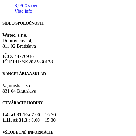
8,99
€
S DPH
Viac info
SÍDLO SPOLOČNOSTI
Watec, s.r.o.
Dobrovičova 4,
811 02 Bratislava
IČO:
44770936
IČ DPH:
SK2022830128
KANCELÁRIA A SKLAD
Vajnorska 135
831 04 Bratislava
OTVÁRACIE HODINY
1.4. až 31.10.:
7.00 – 16.30
1.11. až 31.3.:
8.00 – 15.30
VŠEOBECNÉ INFORMÁCIE