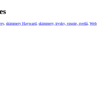
es
ery
,
skimmery Hayward
,
skimmery, trysky, vpuste, svetlá
,
Web