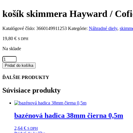
košík skimmera Hayward / Cofi
Katalógové číslo:
3660149911253
Kategórie:
Náhradné diely
,
skimm
19,80
€
S DPH
Na sklade
množstvo
košík
Pridať do košíka
skimmera
Hayward
ĎALŠIE PRODUKTY
/
Cofies
Súvisiace produkty
bazénová hadica 38mm čierna 0,5m
2,64
€
S DPH