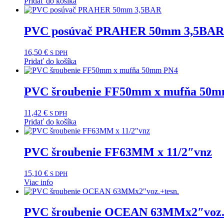
Pridať do košíka
PVC posúvač PRAHER 50mm 3,5BAR
16,50
€
S DPH
Pridať do košíka
PVC šroubenie FF50mm x mufňa 50
11,42
€
S DPH
Pridať do košíka
PVC šroubenie FF63MM x 11/2″vnz
15,10
€
S DPH
Viac info
PVC šroubenie OCEAN 63MMx2″voz.+