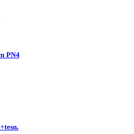
mm PN4
tesn.