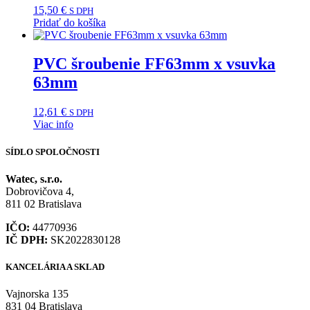
15,50
€
S DPH
Pridať do košíka
PVC šroubenie FF63mm x vsuvka
63mm
12,61
€
S DPH
Viac info
SÍDLO SPOLOČNOSTI
Watec, s.r.o.
Dobrovičova 4,
811 02 Bratislava
IČO:
44770936
IČ DPH:
SK2022830128
KANCELÁRIA A SKLAD
Vajnorska 135
831 04 Bratislava