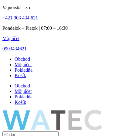
Preskočiť
Vajnorská 135
na
+421 903 434 621
obsah
Pondelok – Piatok | 07:00 – 16:30
Môj účet
0903434621
Obchod
Môj účet
Pokladňa
Košík
Obchod
Môj účet
Pokladňa
Košík
Search