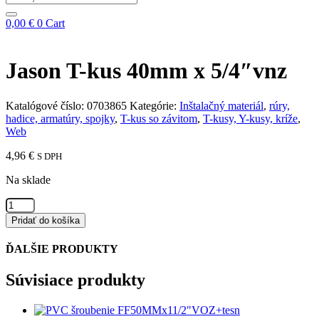
...
0,00
€
0
Cart
Jason T-kus 40mm x 5/4″vnz
Katalógové číslo:
0703865
Kategórie:
Inštalačný materiál
,
rúry,
hadice, armatúry, spojky
,
T-kus so závitom
,
T-kusy, Y-kusy, kríže
,
Web
4,96
€
S DPH
Na sklade
množstvo
Jason
Pridať do košíka
T-
kus
ĎALŠIE PRODUKTY
40mm
x
Súvisiace produkty
5/4"vnz