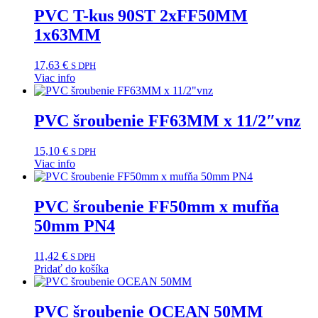
PVC T-kus 90ST 2xFF50MM
1x63MM
17,63
€
S DPH
Viac info
PVC šroubenie FF63MM x 11/2″vnz
15,10
€
S DPH
Viac info
PVC šroubenie FF50mm x mufňa
50mm PN4
11,42
€
S DPH
Pridať do košíka
PVC šroubenie OCEAN 50MM