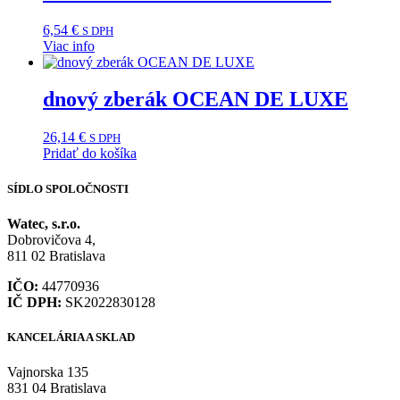
6,54
€
S DPH
Viac info
dnový zberák OCEAN DE LUXE
26,14
€
S DPH
Pridať do košíka
SÍDLO SPOLOČNOSTI
Watec, s.r.o.
Dobrovičova 4,
811 02 Bratislava
IČO:
44770936
IČ DPH:
SK2022830128
KANCELÁRIA A SKLAD
Vajnorska 135
831 04 Bratislava