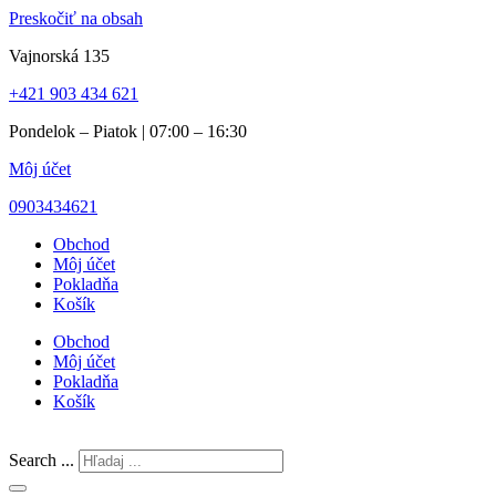
Preskočiť na obsah
Vajnorská 135
+421 903 434 621
Pondelok – Piatok | 07:00 – 16:30
Môj účet
0903434621
Obchod
Môj účet
Pokladňa
Košík
Obchod
Môj účet
Pokladňa
Košík
Search ...