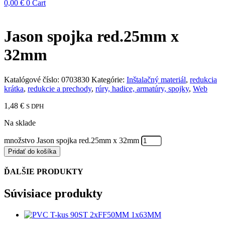
0,00
€
0
Cart
Jason spojka red.25mm x
32mm
Katalógové číslo:
0703830
Kategórie:
Inštalačný materiál
,
redukcia
krátka
,
redukcie a prechody
,
rúry, hadice, armatúry, spojky
,
Web
1,48
€
S DPH
Na sklade
množstvo Jason spojka red.25mm x 32mm
Pridať do košíka
ĎALŠIE PRODUKTY
Súvisiace produkty