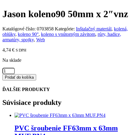
Jason koleno90 50mm x 2″vnz
Katalógové číslo:
0703858
Kategórie:
Inštalačný materiál
,
kolená,
oblúky
,
koleno 90°
,
koleno s vnútorným závitom
,
rúry, hadice,
armatúry, spojky
,
Web
4,74
€
S DPH
Na sklade
množstvo
Jason
Pridať do košíka
koleno90
50mm
ĎALŠIE PRODUKTY
x
2"vnz
Súvisiace produkty
PVC šroubenie FF63mm x 63mm