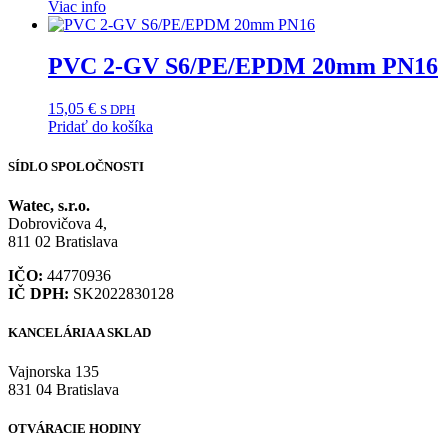
Viac info
PVC 2-GV S6/PE/EPDM 20mm PN16
15,05
€
S DPH
Pridať do košíka
SÍDLO SPOLOČNOSTI
Watec, s.r.o.
Dobrovičova 4,
811 02 Bratislava
IČO:
44770936
IČ DPH:
SK2022830128
KANCELÁRIA A SKLAD
Vajnorska 135
831 04 Bratislava
OTVÁRACIE HODINY