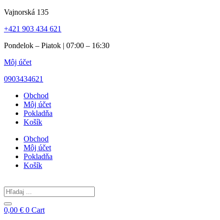
Preskočiť
Vajnorská 135
na
+421 903 434 621
obsah
Pondelok – Piatok | 07:00 – 16:30
Môj účet
0903434621
Obchod
Môj účet
Pokladňa
Košík
Obchod
Môj účet
Pokladňa
Košík
Search
...
0,00
€
0
Cart