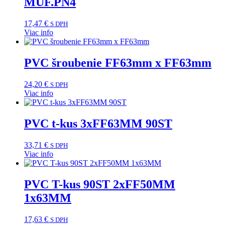
MUF.PN4
17,47
€
S DPH
Viac info
PVC šroubenie FF63mm x FF63mm
24,20
€
S DPH
Viac info
PVC t-kus 3xFF63MM 90ST
33,71
€
S DPH
Viac info
PVC T-kus 90ST 2xFF50MM
1x63MM
17,63
€
S DPH