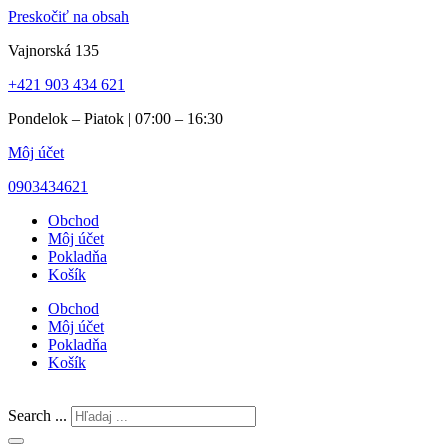
Preskočiť na obsah
Vajnorská 135
+421 903 434 621
Pondelok – Piatok | 07:00 – 16:30
Môj účet
0903434621
Obchod
Môj účet
Pokladňa
Košík
Obchod
Môj účet
Pokladňa
Košík
Search ...