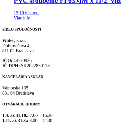
PVC šroubenie FF63MM x 11/2″vnz
15,10
€
S DPH
Viac info
SÍDLO SPOLOČNOSTI
Watec, s.r.o.
Dobrovičova 4,
811 02 Bratislava
IČO:
44770936
IČ DPH:
SK2022830128
KANCELÁRIA A SKLAD
Vajnorska 135
831 04 Bratislava
OTVÁRACIE HODINY
1.4. až 31.10.:
7.00 – 16.30
1.11. až 31.3.:
8.00 – 15.30