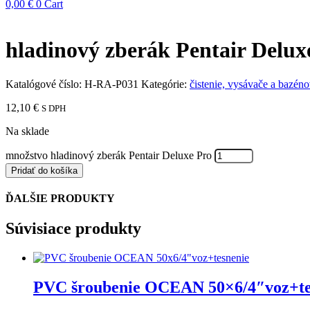
0,00
€
0
Cart
hladinový zberák Pentair Delux
Katalógové číslo:
H-RA-P031
Kategórie:
čistenie, vysávače a bazéno
12,10
€
S DPH
Na sklade
množstvo hladinový zberák Pentair Deluxe Pro
Pridať do košíka
ĎALŠIE PRODUKTY
Súvisiace produkty
PVC šroubenie OCEAN 50×6/4″voz+te