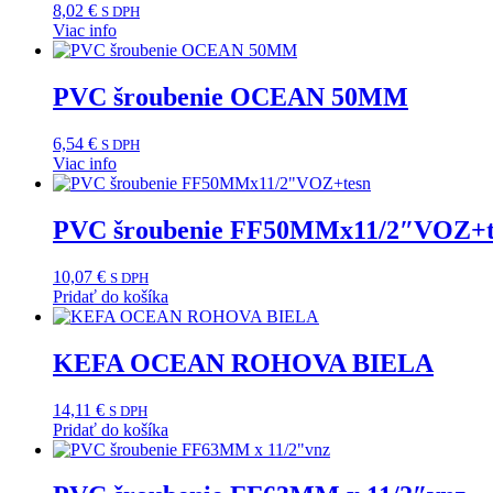
8,02
€
S DPH
Viac info
PVC šroubenie OCEAN 50MM
6,54
€
S DPH
Viac info
PVC šroubenie FF50MMx11/2″VOZ+t
10,07
€
S DPH
Pridať do košíka
KEFA OCEAN ROHOVA BIELA
14,11
€
S DPH
Pridať do košíka