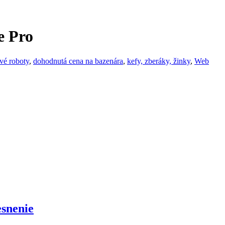
e Pro
vé roboty
,
dohodnutá cena na bazenára
,
kefy, zberáky, žinky
,
Web
snenie