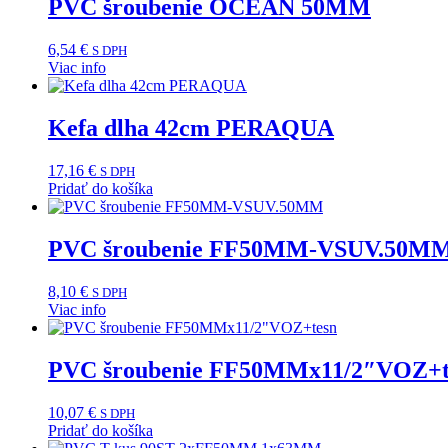
PVC šroubenie OCEAN 50MM
6,54
€
S DPH
Viac info
Kefa dlha 42cm PERAQUA
17,16
€
S DPH
Pridať do košíka
PVC šroubenie FF50MM-VSUV.50M
8,10
€
S DPH
Viac info
PVC šroubenie FF50MMx11/2″VOZ+t
10,07
€
S DPH
Pridať do košíka