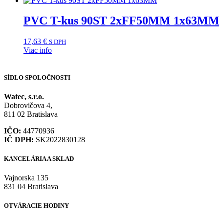
PVC T-kus 90ST 2xFF50MM 1x63M
17,63
€
S DPH
Viac info
SÍDLO SPOLOČNOSTI
Watec, s.r.o.
Dobrovičova 4,
811 02 Bratislava
IČO:
44770936
IČ DPH:
SK2022830128
KANCELÁRIA A SKLAD
Vajnorska 135
831 04 Bratislava
OTVÁRACIE HODINY