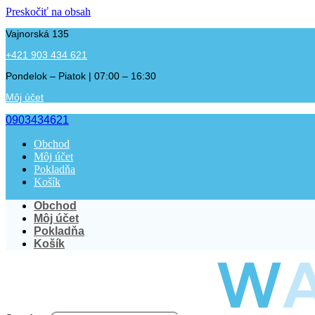
Preskočiť na obsah
Vajnorská 135
+421 903 434 621
Pondelok – Piatok | 07:00 – 16:30
Môj účet
0903434621
Obchod
Môj účet
Pokladňa
Košík
Obchod
Môj účet
Pokladňa
Košík