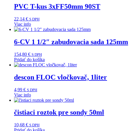
PVC T-kus 3xFF50mm 90ST
22,14
€
S DPH
Viac info
6-CV 1 1/2″ zabudovacia sada 125mm
154,80
€
S DPH
Pridať do košíka
descon FLOC vločkovač, 1liter
4,99
€
S DPH
Viac info
čistiaci roztok pre sondy 50ml
10,68
€
S DPH
Pridať do košíka