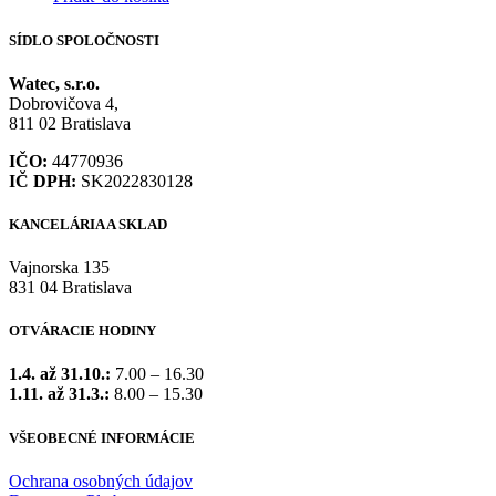
SÍDLO SPOLOČNOSTI
Watec, s.r.o.
Dobrovičova 4,
811 02 Bratislava
IČO:
44770936
IČ DPH:
SK2022830128
KANCELÁRIA A SKLAD
Vajnorska 135
831 04 Bratislava
OTVÁRACIE HODINY
1.4. až 31.10.:
7.00 – 16.30
1.11. až 31.3.:
8.00 – 15.30
VŠEOBECNÉ INFORMÁCIE
Ochrana osobných údajov