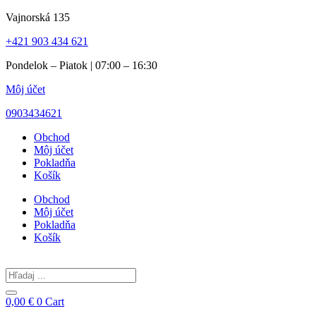
Preskočiť
Vajnorská 135
na
+421 903 434 621
obsah
Pondelok – Piatok | 07:00 – 16:30
Môj účet
0903434621
Obchod
Môj účet
Pokladňa
Košík
Obchod
Môj účet
Pokladňa
Košík
Search
...
0,00
€
0
Cart