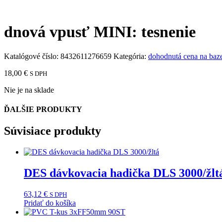
dnová vpusť MINI: tesnenie
Katalógové číslo:
8432611276659
Kategória:
dohodnutá cena na baz
18,00
€
S DPH
Nie je na sklade
ĎALŠIE PRODUKTY
Súvisiace produkty
DES dávkovacia hadička DLS 3000/žlt
63,12
€
S DPH
Pridať do košíka