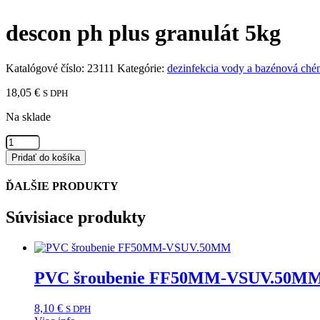
descon ph plus granulát 5kg
Katalógové číslo:
23111
Kategórie:
dezinfekcia vody a bazénová ché
18,05
€
S DPH
Na sklade
množstvo
descon
Pridať do košíka
ph
plus
ĎALŠIE PRODUKTY
granulát
5kg
Súvisiace produkty
PVC šroubenie FF50MM-VSUV.50M
8,10
€
S DPH