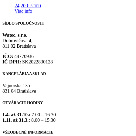
24,20
€
S DPH
Viac info
SÍDLO SPOLOČNOSTI
Watec, s.r.o.
Dobrovičova 4,
811 02 Bratislava
IČO:
44770936
IČ DPH:
SK2022830128
KANCELÁRIA A SKLAD
Vajnorska 135
831 04 Bratislava
OTVÁRACIE HODINY
1.4. až 31.10.:
7.00 – 16.30
1.11. až 31.3.:
8.00 – 15.30
VŠEOBECNÉ INFORMÁCIE