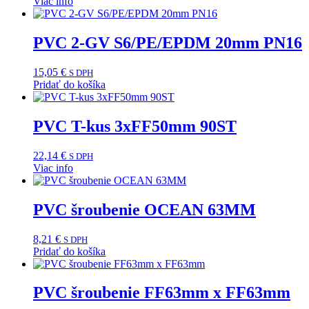
Viac info
PVC 2-GV S6/PE/EPDM 20mm PN16
15,05
€
S DPH
Pridať do košíka
PVC T-kus 3xFF50mm 90ST
22,14
€
S DPH
Viac info
PVC šroubenie OCEAN 63MM
8,21
€
S DPH
Pridať do košíka
PVC šroubenie FF63mm x FF63mm