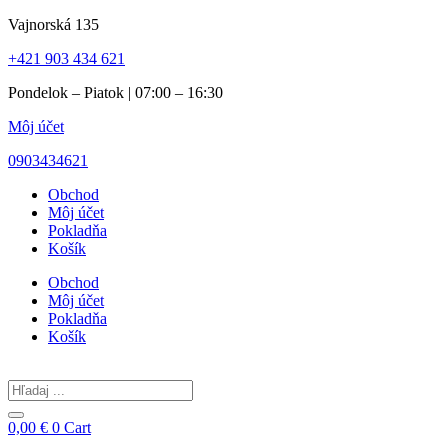
Preskočiť
Vajnorská 135
na
+421 903 434 621
obsah
Pondelok – Piatok | 07:00 – 16:30
Môj účet
0903434621
Obchod
Môj účet
Pokladňa
Košík
Obchod
Môj účet
Pokladňa
Košík
Search
...
0,00
€
0
Cart