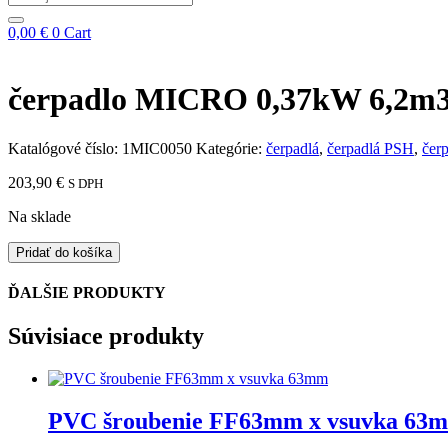
...
0,00
€
0
Cart
čerpadlo MICRO 0,37kW 6,2m3
Katalógové číslo:
1MIC0050
Kategórie:
čerpadlá
,
čerpadlá PSH
,
čerp
203,90
€
S DPH
Na sklade
množstvo
Pridať do košíka
čerpadlo
MICRO
ĎALŠIE PRODUKTY
0,37kW
6,2m3/h
Súvisiace produkty
pri
10m
PVC šroubenie FF63mm x vsuvka 63