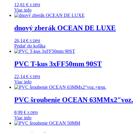
12,61
€
S DPH
Viac info
dnový zberák OCEAN DE LUXE
26,14
€
S DPH
Pridať do košíka
PVC T-kus 3xFF50mm 90ST
22,14
€
S DPH
Viac info
PVC šroubenie OCEAN 63MMx2″voz.+
8,99
€
S DPH
Viac info