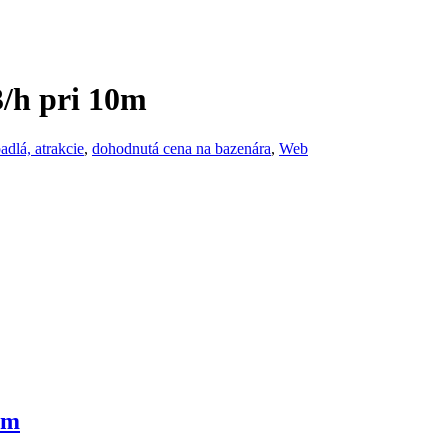
/h pri 10m
adlá, atrakcie
,
dohodnutá cena na bazenára
,
Web
mm