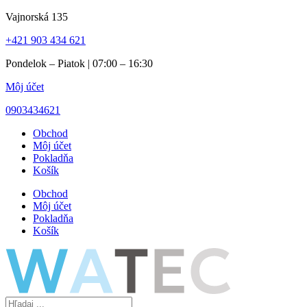
Preskočiť
Vajnorská 135
na
+421 903 434 621
obsah
Pondelok – Piatok | 07:00 – 16:30
Môj účet
0903434621
Obchod
Môj účet
Pokladňa
Košík
Obchod
Môj účet
Pokladňa
Košík
Search