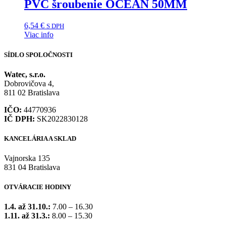
PVC šroubenie OCEAN 50MM
6,54
€
S DPH
Viac info
SÍDLO SPOLOČNOSTI
Watec, s.r.o.
Dobrovičova 4,
811 02 Bratislava
IČO:
44770936
IČ DPH:
SK2022830128
KANCELÁRIA A SKLAD
Vajnorska 135
831 04 Bratislava
OTVÁRACIE HODINY
1.4. až 31.10.:
7.00 – 16.30
1.11. až 31.3.:
8.00 – 15.30