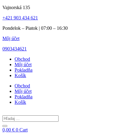
Preskočiť
Vajnorská 135
na
+421 903 434 621
obsah
Pondelok – Piatok | 07:00 – 16:30
Môj účet
0903434621
Obchod
Môj účet
Pokladňa
Košík
Obchod
Môj účet
Pokladňa
Košík
Search
...
0,00
€
0
Cart