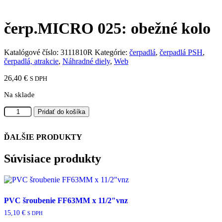
čerp.MICRO 025: obežné kolo
Katalógové číslo:
3111810R
Kategórie:
čerpadlá
,
čerpadlá PSH
,
čerpadlá, atrakcie
,
Náhradné diely
,
Web
26,40
€
S DPH
Na sklade
množstvo
Pridať do košíka
čerp.MICRO
025:
obežné
ĎALŠIE PRODUKTY
kolo
Súvisiace produkty
PVC šroubenie FF63MM x 11/2″vnz
15,10
€
S DPH