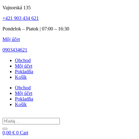
Preskočiť
Vajnorská 135
na
+421 903 434 621
obsah
Pondelok – Piatok | 07:00 – 16:30
Môj účet
0903434621
Obchod
Môj účet
Pokladňa
Košík
Obchod
Môj účet
Pokladňa
Košík
Search
...
0,00
€
0
Cart