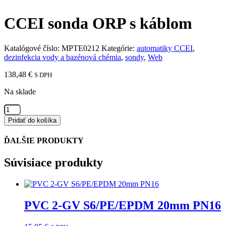
CCEI sonda ORP s káblom
Katalógové číslo:
MPTE0212
Kategórie:
automatiky CCEI
,
dezinfekcia vody a bazénová chémia
,
sondy
,
Web
138,48
€
S DPH
Na sklade
množstvo
CCEI
Pridať do košíka
sonda
ORP
ĎALŠIE PRODUKTY
s
káblom
Súvisiace produkty
PVC 2-GV S6/PE/EPDM 20mm PN16