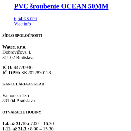
PVC šroubenie OCEAN 50MM
6,54
€
S DPH
Viac info
SÍDLO SPOLOČNOSTI
Watec, s.r.o.
Dobrovičova 4,
811 02 Bratislava
IČO:
44770936
IČ DPH:
SK2022830128
KANCELÁRIA A SKLAD
Vajnorska 135
831 04 Bratislava
OTVÁRACIE HODINY
1.4. až 31.10.:
7.00 – 16.30
1.11. až 31.3.:
8.00 – 15.30