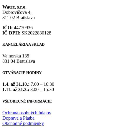
Watec, s.r.o.
Dobrovičova 4,
811 02 Bratislava
IČO:
44770936
IČ DPH:
SK2022830128
KANCELÁRIA A SKLAD
Vajnorska 135
831 04 Bratislava
OTVÁRACIE HODINY
1.4. až 31.10.:
7.00 – 16.30
1.11. až 31.3.:
8.00 – 15.30
VŠEOBECNÉ INFORMÁCIE
Ochrana osobných údajov
Doprava a Platba
Obchodné podmienky