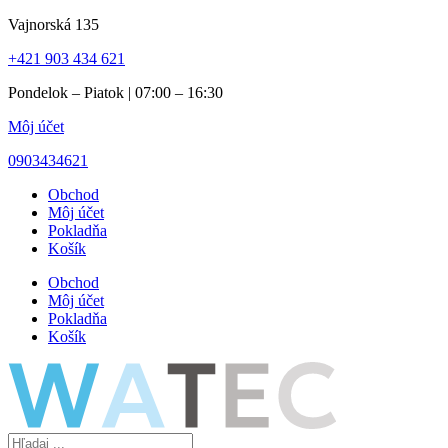
Preskočiť
Vajnorská 135
na
+421 903 434 621
obsah
Pondelok – Piatok | 07:00 – 16:30
Môj účet
0903434621
Obchod
Môj účet
Pokladňa
Košík
Obchod
Môj účet
Pokladňa
Košík
Search