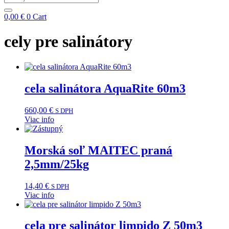
...
0,00
€
0
Cart
cely pre salinátory
cela salinátora AquaRite 60m3
660,00
€
S DPH
Viac info
Morská soľ MAITEC praná
2,5mm/25kg
14,40
€
S DPH
Viac info
cela pre salinátor limpido Z 50m3