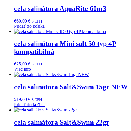
cela salinátora AquaRite 60m3
660,00
€
S DPH
Pridať do košíka
cela salinátora Mini salt 50 typ 4P
kompatibilná
625,00
€
S DPH
Viac info
cela salinátora Salt&Swim 15gr NEW
519,00
€
S DPH
Pridať do košíka
cela salinátora Salt&Swim 22gr