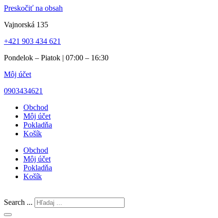
Preskočiť na obsah
Vajnorská 135
+421 903 434 621
Pondelok – Piatok | 07:00 – 16:30
Môj účet
0903434621
Obchod
Môj účet
Pokladňa
Košík
Obchod
Môj účet
Pokladňa
Košík
Search ...