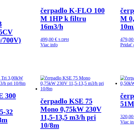
čerpadlo K-FLO 100
čer
M 1HP k filtru
M 0,
3
16m3/h
10m
.5CV
0/700V)
499,00
€
479,0
S DPH
Viac info
Pridať 
E 300
čer
čerpadlo KSE 75
51M
Mono 0,75kW 230V
5-32
11,5-13,5 m3/h pri
320,0
/8m
Viac in
10/8m