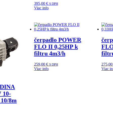
395,00
€
S DPH
Viac info
čerpadlo POWER
čer
FLO II 0,25HP k
FLO
filtru 4m3/h
filt
259,00
€
275,0
S DPH
Viac info
Viac in
NDINA
 10-
 10/8m