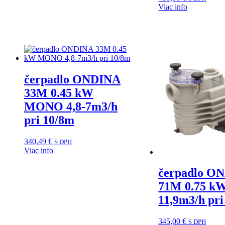
Viac info
čerpadlo ONDINA
33M 0.45 kW
MONO 4,8-7m3/h
pri 10/8m
340,49
€
S DPH
Viac info
čerpadlo O
71M 0.75 kW
11,9m3/h pri
345,00
€
S DPH