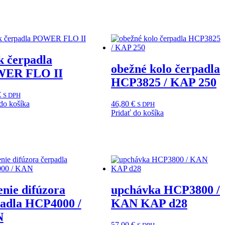
k čerpadla
obežné kolo čerpadla
ER FLO II
HCP3825 / KAP 250
€
S DPH
do košíka
46,80
€
S DPH
Pridať do košíka
enie difúzora
upchávka HCP3800 /
adla HCP4000 /
KAN KAP d28
N
57,00
€