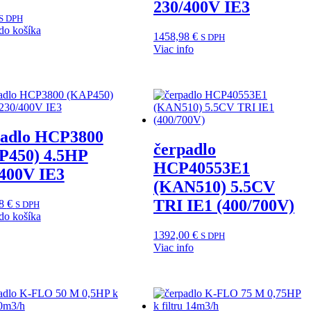
230/400V IE3
S DPH
do košíka
1458,98
€
S DPH
Viac info
padlo HCP3800
čerpadlo
P450) 4.5HP
HCP40553E1
/400V IE3
(KAN510) 5.5CV
TRI IE1 (400/700V)
68
€
S DPH
do košíka
1392,00
€
S DPH
Viac info