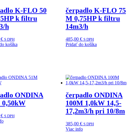
padlo K-FLO 50
čerpadlo K-FLO 75
5HP k filtru
M 0,75HP k filtru
3/h
14m3/h
0
€
485,00
€
S DPH
S DPH
do košíka
Pridať do košíka
padlo ONDINA
čerpadlo ONDINA
 0,50kW
100M 1,0kW 14,5-
17,2m3/h pri 10/8m
0
€
S DPH
fo
385,00
€
S DPH
Viac info