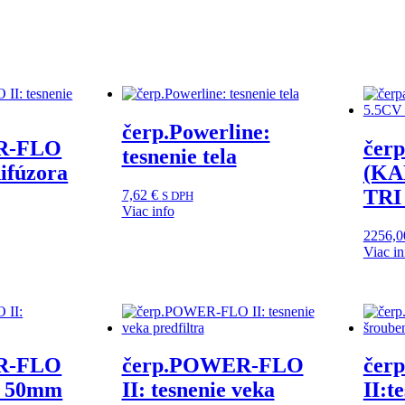
čerp.Powerline:
R-FLO
čer
tesnenie tela
difúzora
(KA
TRI 
7,62
€
S DPH
Viac info
2256,
Viac in
R-FLO
čerp.POWER-FLO
čer
ie 50mm
II: tesnenie veka
II:t