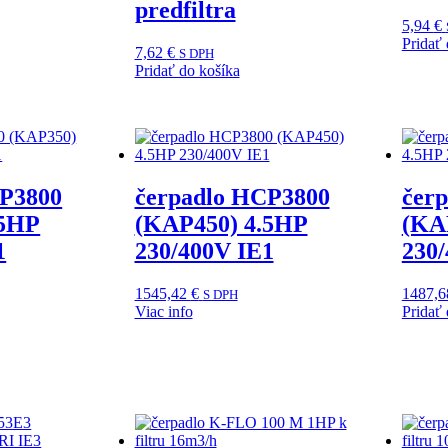
predfiltra
5,94
€
Pridať 
7,62
€
S DPH
Pridať do košíka
CP3800
čerpadlo HCP3800
čer
.5HP
(KAP450) 4.5HP
(KA
1
230/400V IE1
230
1545,42
€
1487,
S DPH
Viac info
Pridať 