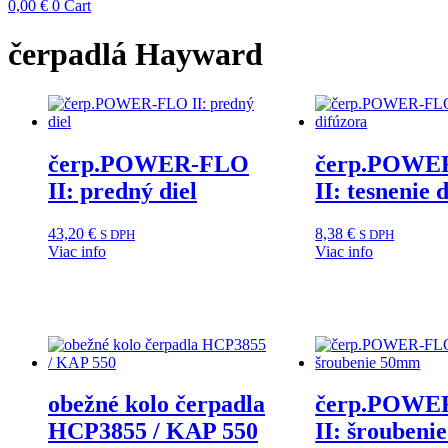
0,00
€
0
Cart
čerpadlá Hayward
čerp.POWER-FLO
čerp.POWE
II: predný diel
II: tesnenie 
43,20
€
8,38
€
S DPH
S DPH
Viac info
Viac info
obežné kolo čerpadla
čerp.POWE
HCP3855 / KAP 550
II: šrouben