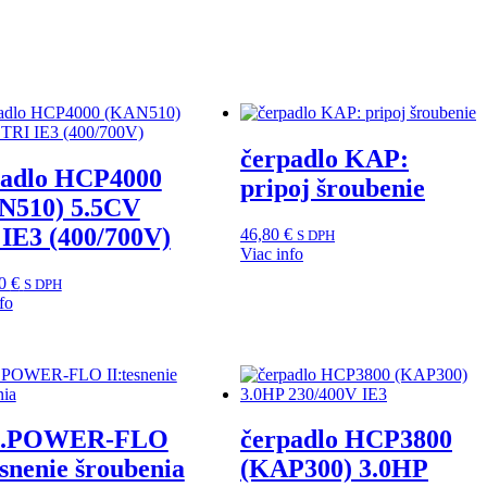
čerpadlo KAP:
padlo HCP4000
pripoj šroubenie
N510) 5.5CV
IE3 (400/700V)
46,80
€
S DPH
Viac info
00
€
S DPH
fo
p.POWER-FLO
čerpadlo HCP3800
esnenie šroubenia
(KAP300) 3.0HP