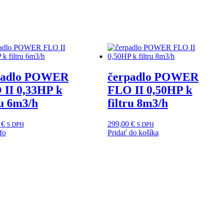
padlo POWER
čerpadlo POWER
 II 0,33HP k
FLO II 0,50HP k
ru 6m3/h
filtru 8m3/h
0
€
299,00
€
S DPH
S DPH
fo
Pridať do košíka