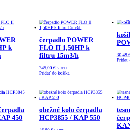
koší
POWER
čerpadlo POWER
POW
HP k
FLO II 1,50HP k
h
filtru 15m3/h
30,48
Pridať 
345,00
€
S DPH
Pridať do košíka
čerpadla
obežné kolo čerpadla
tesn
KAP 450
HCP3855 / KAP 550
čerp
KA
46,80
€