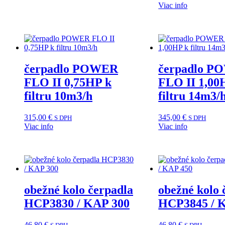
Viac info
čerpadlo POWER
čerpadlo 
FLO II 0,75HP k
FLO II 1,00
filtru 10m3/h
filtru 14m3/
315,00
€
345,00
€
S DPH
S DPH
Viac info
Viac info
obežné kolo čerpadla
obežné kolo 
HCP3830 / KAP 300
HCP3845 / 
46,80
€
46,80
€