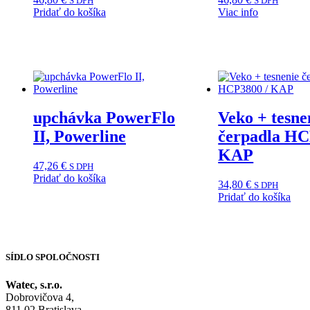
S DPH
S DPH
Pridať do košíka
Viac info
upchávka PowerFlo
Veko + tesne
II, Powerline
čerpadla HC
KAP
47,26
€
S DPH
Pridať do košíka
34,80
€
S DPH
Pridať do košíka
SÍDLO SPOLOČNOSTI
Watec, s.r.o.
Dobrovičova 4,
811 02 Bratislava