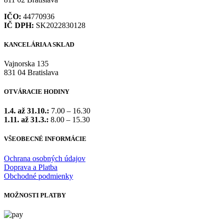
IČO:
44770936
IČ DPH:
SK2022830128
KANCELÁRIA A SKLAD
Vajnorska 135
831 04 Bratislava
OTVÁRACIE HODINY
1.4. až 31.10.:
7.00 – 16.30
1.11. až 31.3.:
8.00 – 15.30
VŠEOBECNÉ INFORMÁCIE
Ochrana osobných údajov
Doprava a Platba
Obchodné podmienky
MOŽNOSTI PLATBY