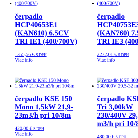
čerpadlo
čerpadlo
HCP40653E1
HCP40753E
(KAN610) 6.5CV
(KAN760) 7
TRI IE1 (400/700V)
TRI IE3 (40
1355,56
€
2272,01
€
S DPH
S DPH
Viac info
Viac info
čerpadlo KSE 150
čerpadlo KS
Mono 1,5kW 21,9-
Tri 3,00kW
23m3/h pri 10/8m
230/400V 29,
m3/h pri 10
420,00
€
S DPH
Viac info
480,00
€
S DPH